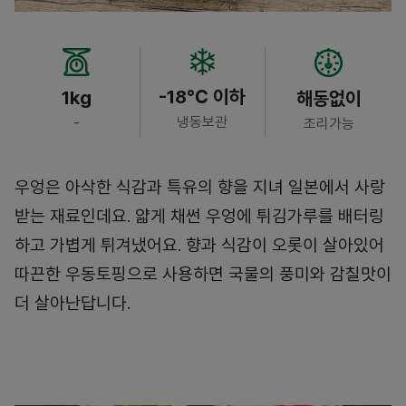
-18℃ 이하
1kg
해동없이
냉동보관
-
조리가능
우엉은 아삭한 식감과 특유의 향을 지녀 일본에서 사랑
받는 재료인데요. 얇게 채썬 우엉에 튀김가루를 배터링
하고 가볍게 튀겨냈어요. 향과 식감이 오롯이 살아있어
따끈한 우동토핑으로 사용하면 국물의 풍미와 감칠맛이
더 살아난답니다.