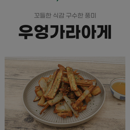
꼬들한 식감 구수한 풍미
우엉가라아게