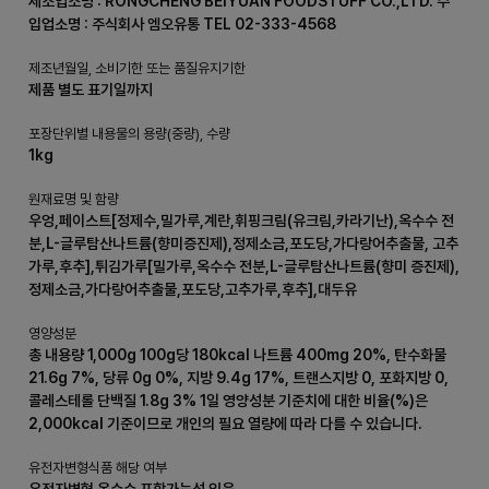
제조업소명 : RONGCHENG BEIYUAN FOODSTUFF CO.,LTD. 수
입업소명 : 주식회사 엠오유통 TEL 02-333-4568
제조년월일, 소비기한 또는 품질유지기한
제품 별도 표기일까지
포장단위별 내용물의 용량(중량), 수량
1kg
원재료명 및 함량
우엉,페이스트[정제수,밀가루,계란,휘핑크림(유크림,카라기난),옥수수 전
분,L-글루탐산나트륨(향미증진제),정제소금,포도당,가다랑어추출물, 고추
가루,후추],튀김가루[밀가루,옥수수 전분,L-글루탐산나트륨(향미 증진제),
정제소금,가다랑어추출물,포도당,고추가루,후추],대두유
영양성분
총 내용량 1,000g 100g당 180kcal 나트륨 400mg 20%, 탄수화물
21.6g 7%, 당류 0g 0%, 지방 9.4g 17%, 트랜스지방 0, 포화지방 0,
콜레스테롤 단백질 1.8g 3% 1일 영양성분 기준치에 대한 비율(%)은
2,000kcal 기준이므로 개인의 필요 열량에 따라 다를 수 있습니다.
유전자변형식품 해당 여부
유전자변형 옥수수 포함가능성 있음