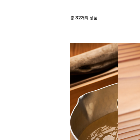
총
32
개
의 상품