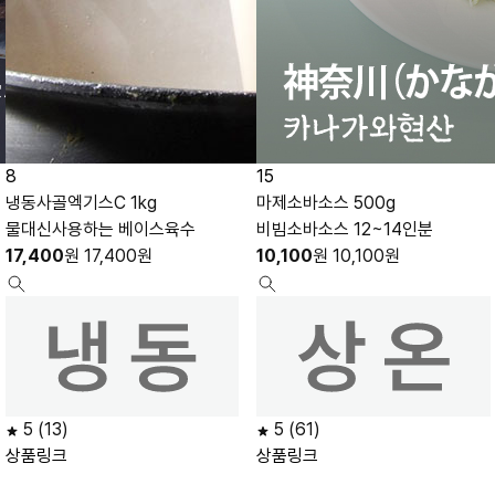
8
15
냉동사골엑기스C 1kg
마제소바소스 500g
물대신사용하는 베이스육수
비빔소바소스 12~14인분
17,400
원
17,400
원
10,100
원
10,100
원
5
(13)
5
(61)
상품링크
상품링크