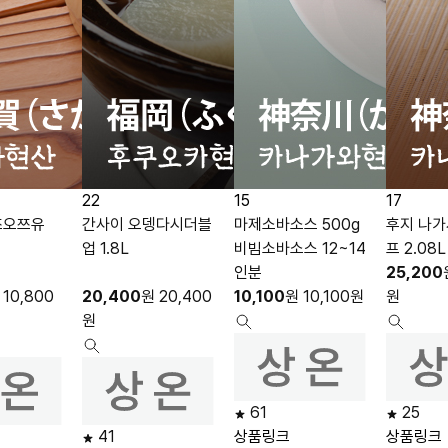
22
15
17
쯔오쯔유
간사이 오뎅다시더블
마제소바소스 500g
후지 나
업 1.8L
비빔소바소스 12~14
프 2.08L
인분
25,200
10,800
20,400
원
20,400
10,100
원
10,100
원
원
원
61
25
41
상품링크
상품링크