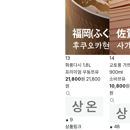
13
14
화풍다시 1.8L
교토풍 가
프리미엄 우동쯔유
900ml
21,800
원
21,800
소바쯔유
원
10,800
원
원
9
상품링크
48