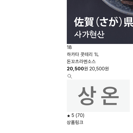
18
하카타 콧테리 1L
돈꼬츠라멘소스
20,500
원
20,500
원
5
(70)
상품링크