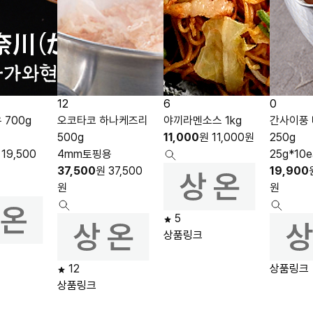
12
6
0
 700g
오코타코 하나케즈리
야끼라멘소스 1kg
간사이풍
500g
11,000
원
11,000
원
250g
19,500
4mm토핑용
25g*10e
37,500
원
37,500
19,900
원
원
5
상품링크
12
상품링크
상품링크