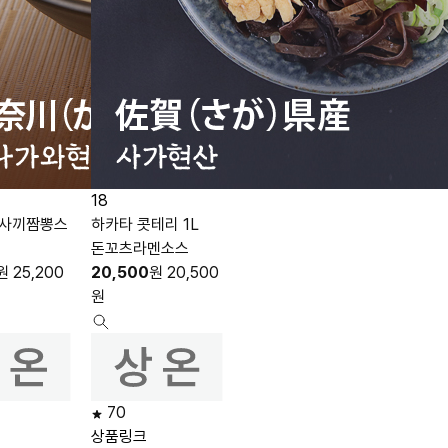
18
가사끼짬뽕스
하카타 콧테리 1L
돈꼬츠라멘소스
원
25,200
20,500
원
20,500
원
70
상품링크