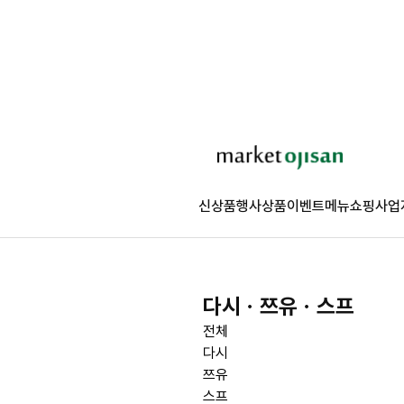
신상품
행사상품
이벤트
메뉴쇼핑
사업
다시ㆍ쯔유ㆍ스프
전체
다시
쯔유
스프