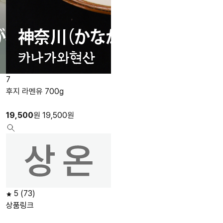
7
8
후지 라멘유 700g
쿠로마유 800g
흑마늘오일
19,500
원
19,500
원
12,100
원
12,100
원
5
(73)
5
(45)
상품링크
상품링크