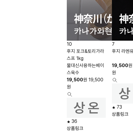
10
7
후지 포크&토리가라
후지 라멘유
스프 1kg
물대신사용하는베이
19,500
원
스육수
원
19,500
원
19,500
원
73
상품링크
36
상품링크