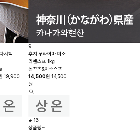
9
 다시팩
후지 무라야마 미소
라멘스프 1kg
a
돈꼬츠&미소스프
원
19,900
14,500
원
14,500
원
16
상품링크