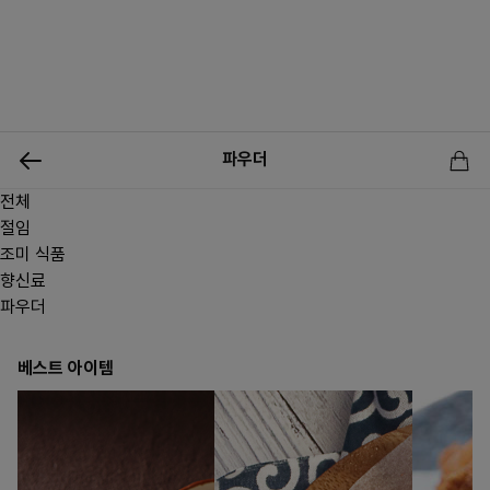
0
파우더
전체
신상품
행사상품
이벤트
메뉴쇼핑
사업자등업신청
절임
조미 식품
향신료
파우더
베스트 아이템