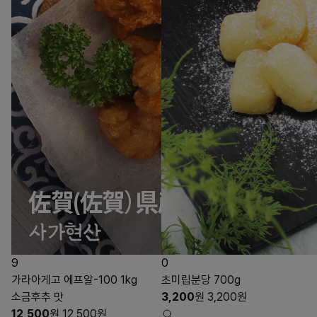
9
0
가라아게고 에프알-100 1kg
초미립분당 700g
소금후추 맛
3,200
원
3,200
원
12,500
원
12,500
원