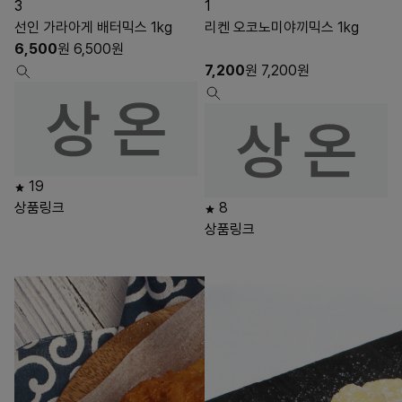
3
1
선인 가라아게 배터믹스 1kg
리켄 오코노미야끼믹스 1kg
6,500
원
6,500
원
7,200
원
7,200
원
19
상품링크
8
상품링크