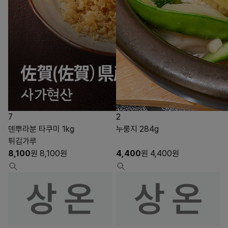
7
2
덴뿌라분 타쿠미 1kg
누룽지 284g
튀김가루
8,100
원
8,100
원
4,400
원
4,400
원