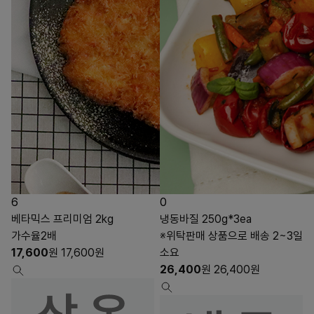
6
0
베타믹스 프리미엄 2kg
냉동바질 250g*3ea
가수율2배
※위탁판매 상품으로 배송 2~3일
17,600
원
17,600
원
소요
26,400
원
26,400
원