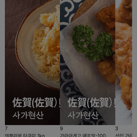
7
9
3
덴뿌라분 타쿠미 1kg
가라아게고 에프알-100
선인 가라