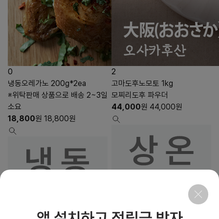
0
2
냉동오레가노 200g*2ea
고마도후노모토 1kg
※위탁판매 상품으로 배송 2~3일
모찌리도후 파우더
소요
44,000
원
44,000
원
18,800
원
18,800
원
6
1
상품링크
상품링크