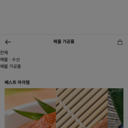
0
해물 가공품
전체
신상품
행사상품
이벤트
메뉴쇼핑
사업자등업신청
해물ㆍ수산
해물 가공품
베스트 아이템