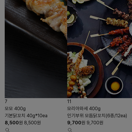
7
11
모모 400g
모리아와세 400g
기본닭꼬치 40g*10ea
인기부위 모듬닭꼬치(6종/12ea)
8,500
원
8,500
원
9,700
원
9,700
원