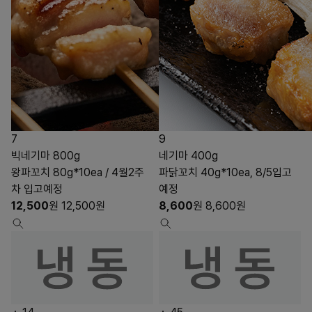
7
9
빅네기마 800g
네기마 400g
왕파꼬치 80g*10ea / 4월2주
파닭꼬치 40g*10ea, 8/5입고
차 입고예정
예정
12,500
원
12,500
원
8,600
원
8,600
원