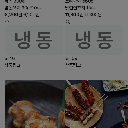
하츠 300g
토리가와 660g
염통꼬치 30g*10ea
닭껍질꼬치 15ea
6,200
원
6,200
원
11,300
원
11,300
원
46
109
상품링크
상품링크