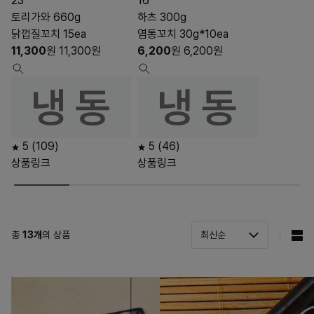
23
16
토리가와 660g
하츠 300g
닭껍질꼬치 15ea
염통꼬치 30g*10ea
11,300
원
11,300
원
6,200
원
6,200
원
5
(109)
5
(46)
상품링크
상품링크
총
13
개
의 상품