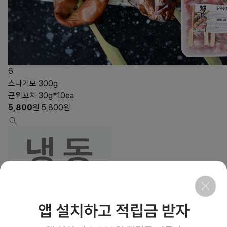
6
스나기모 300g
근위꼬치 30g*10ea
5,800
원
5,800
원
13
상품링크