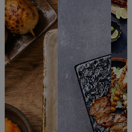
11
모리아와세 
인기부위 