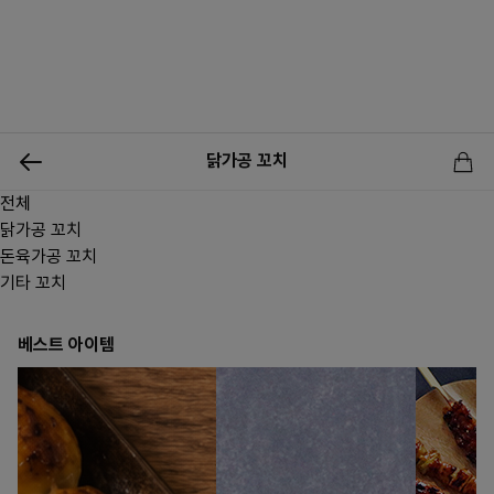
0
닭가공 꼬치
전체
신상품
행사상품
이벤트
메뉴쇼핑
사업자등업신청
닭가공 꼬치
돈육가공 꼬치
기타 꼬치
베스트 아이템