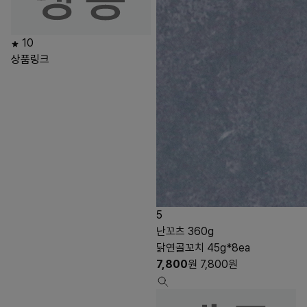
10
상품링크
5
난꼬츠 360g
닭연골꼬치 45g*8ea
7,800
원
7,800
원