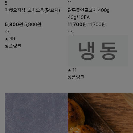
5
11
마켓오지상_꼬치모음(닭꼬치)
닭무릎연골꼬치 400g
40g*10EA
5,800
원
5,800
원
11,700
원
11,700
원
39
상품링크
11
상품링크