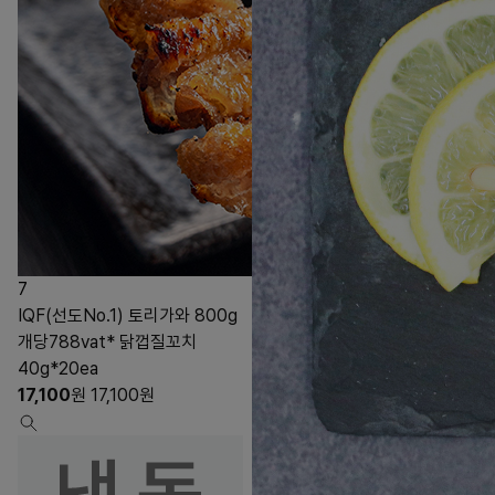
7
IQF(선도No.1) 토리가와 800g
개당788vat* 닭껍질꼬치
40g*20ea
17,100
원
17,100
원