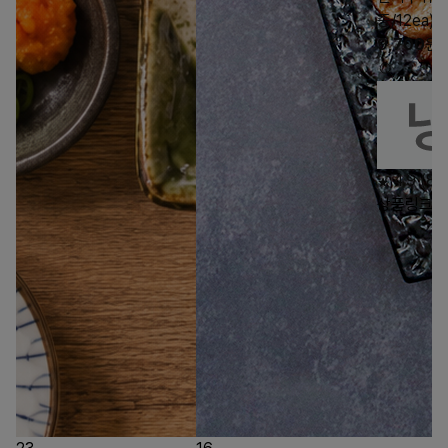
종/12ea)
9,700
원
4.9
(84
상품링크