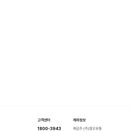
고객센터
계좌정보
1800-3943
예금주 (주)엠오유통