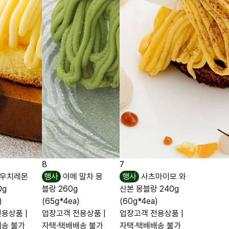
8
7
우치레몬
행사
야메 말차 몽
행사
사츠마이모 와
0g
블랑 260g
산본 몽블랑 240g
)
(65g*4ea)
(60g*4ea)
용상품 |
업장고객 전용상품 |
업장고객 전용상품 |
배송 불가
자택·택배배송 불가
자택·택배배송 불가