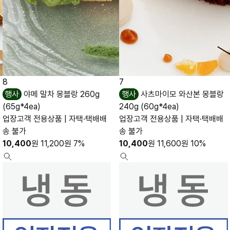
8
7
행사
야메 말차 몽블랑 260g
행사
사츠마이모 와산본 몽블랑
(65g*4ea)
240g (60g*4ea)
업장고객 전용상품 | 자택·택배배
업장고객 전용상품 | 자택·택배배
송 불가
송 불가
10,400
원
11,200
원
7%
10,400
원
11,600
원
10%