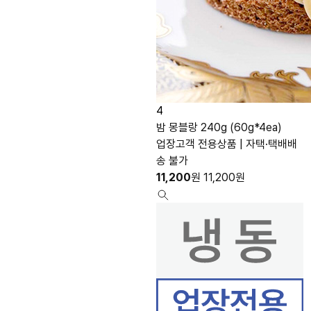
4
밤 몽블랑 240g (60g*4ea)
업장고객 전용상품 | 자택·택배배
송 불가
11,200
원
11,200
원