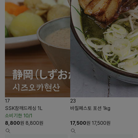
17
23
SSK참깨드레싱 1L
바질페스토 포션 1kg
소비기한 10/1
8,800
원
8,800
원
17,500
원
17,500
원