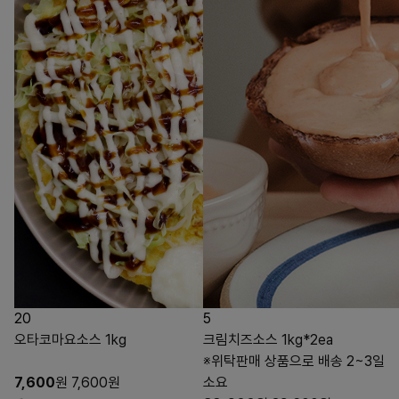
20
5
오타코마요소스 1kg
크림치즈소스 1kg*2ea
※위탁판매 상품으로 배송 2~3일
7,600
원
7,600
원
소요