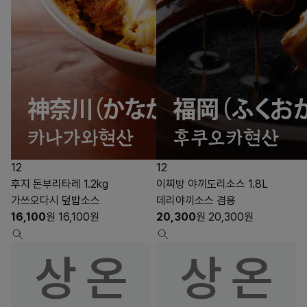
12
12
후지 돈부리타레 1.2kg
이찌방 야끼도리소스 1.8L
가쓰오다시 덮밥소스
데리야끼소스 겸용
16,100
원
16,100
원
20,300
원
20,300
원