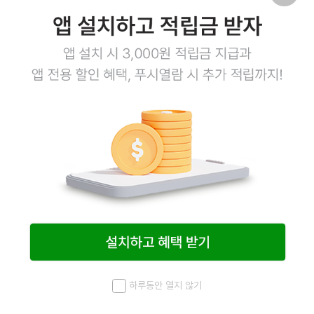
8
3
부타돈타레 1.6kg
참깨페이스트M 800g
돼지덮밥소스
15,000
원
15,000
원
12,600
원
12,600
원
하루동안 열지 않기
메뉴
최근 본 상품
홈
검색
마이페이지