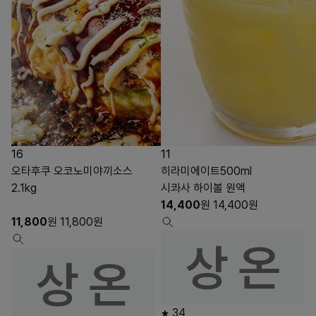
16
11
오타후쿠 오코노미야끼소스
히라미에이트500ml
2.1kg
시콰사 하이볼 원액
14,400
원
14,400
원
11,800
원
11,800
원
34