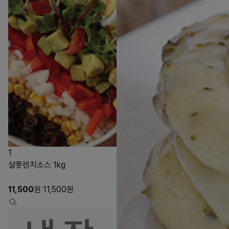
1
샬롯렌치소스 1kg
11,500
원
11,500
원