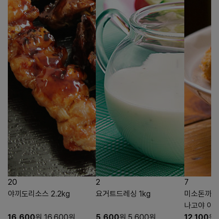
20
2
7
야끼도리소스 2.2kg
요거트드레싱 1kg
미소돈까스소
나고야 아
16,600
원
16,600
원
5,600
원
5,600
원
12,100
원