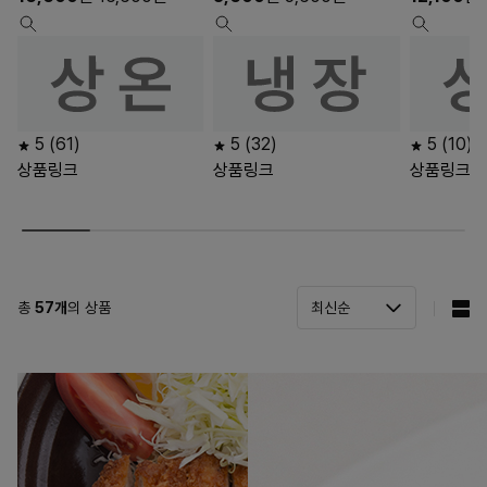
5
(61)
5
(32)
5
(10)
상품링크
상품링크
상품링크
총
57
개
의 상품