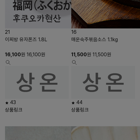
21
16
이찌방 유자폰즈 1.8L
매운숙주볶음소스 1.1kg
16,100
원
16,100
원
11,500
원
11,500
원
43
44
상품링크
상품링크