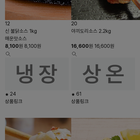
12
20
신 불닭소스 1kg
야끼도리소스 2.2kg
매운맛소스
8,100
원
8,100
원
16,600
원
16,600
원
24
61
상품링크
상품링크