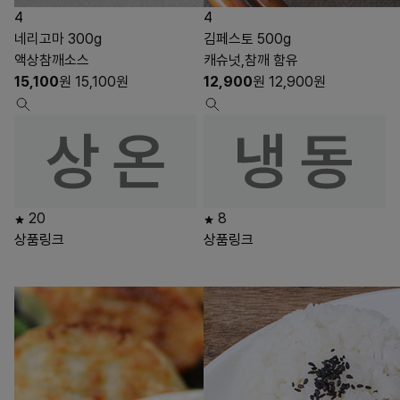
4
4
네리고마 300g
김페스토 500g
액상참깨소스
캐슈넛,참깨 함유
15,100
원
15,100
원
12,900
원
12,900
원
20
8
상품링크
상품링크