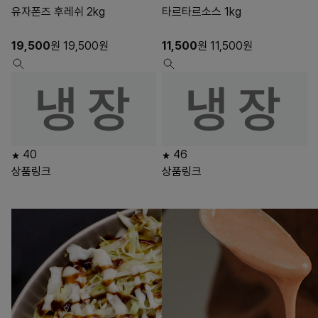
유자폰즈 후레쉬 2kg
타르타르소스 1kg
19,500
원
19,500
원
11,500
원
11,500
원
40
46
상품링크
상품링크