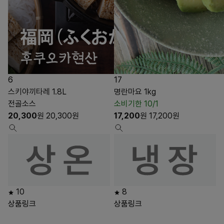
6
17
스키야끼타레 1.8L
명란마요 1kg
전골소스
소비기한 10/1
20,300
원
20,300
원
17,200
원
17,200
원
10
8
상품링크
상품링크