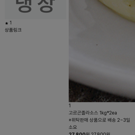
1
상품링크
1
고르곤졸라소스 1kg*2ea
※위탁판매 상품으로 배송 2~3일
소요
27,800
원
27,800
원