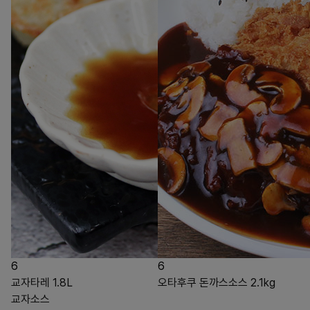
6
6
교자타레 1.8L
오타후쿠 돈까스소스 2.1kg
교자소스