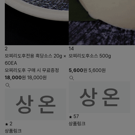
2
14
모찌리도후전용 흑당소스 20g ×
모찌리도후소스 500g
60EA
모찌리도후 구매 시 무료증정
5,600
원
5,600
원
18,000
원
18,000
원
57
2
상품링크
상품링크