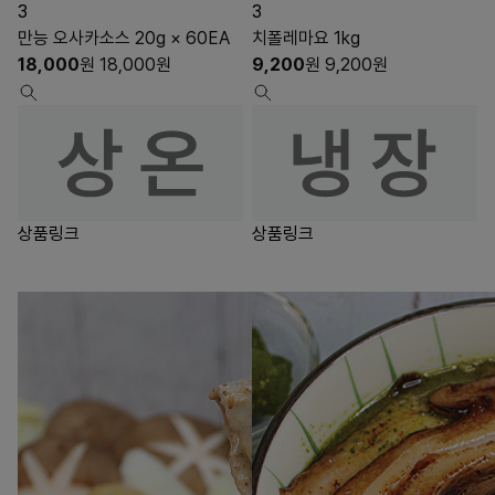
3
3
만능 오사카소스 20g × 60EA
치폴레마요 1kg
18,000
원
18,000
원
9,200
원
9,200
원
상품링크
상품링크