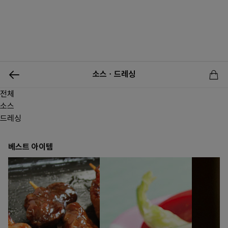
0
소스ㆍ드레싱
전체
신상품
행사상품
이벤트
메뉴쇼핑
사업자등업신청
소스
드레싱
베스트 아이템