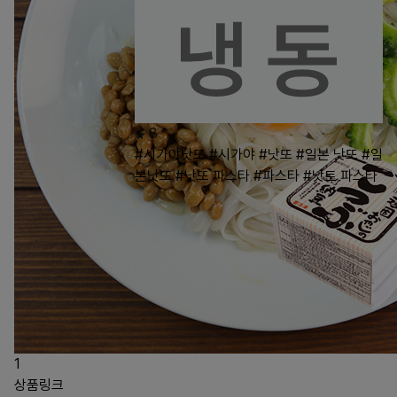
8
#시가야낫또
#시가야
#낫또
#일본 낫또
#일
본낫또
#낫또 파스타
#파스타
#낫토 파스타
1
상품링크