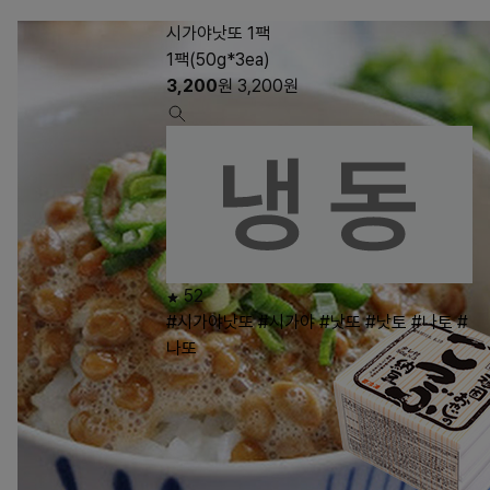
시가야낫또 1팩
1팩(50g*3ea)
3,200
원
3,200
원
52
#시가야낫또
#시가야
#낫또
#낫토
#나토
#
나또