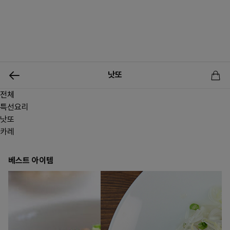
0
낫또
전체
신상품
행사상품
이벤트
메뉴쇼핑
사업자등업신청
특선요리
낫또
카레
베스트 아이템