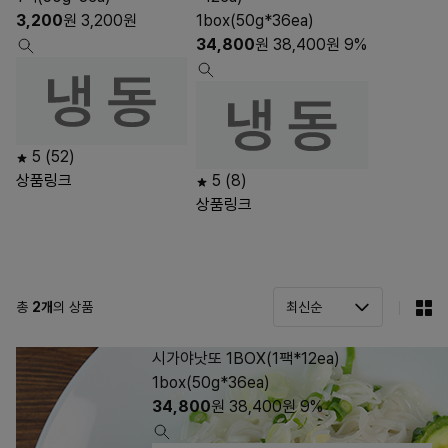
3,200
원
3,200
원
1box(50g*36ea)
34,800
원
38,400
원
9%
5
(52)
상품링크
5
(8)
상품링크
총
2
개
의 상품
시가야낫또 1BOX(1팩*12ea)
1box(50g*36ea)
34,800
원
38,400
원
9%