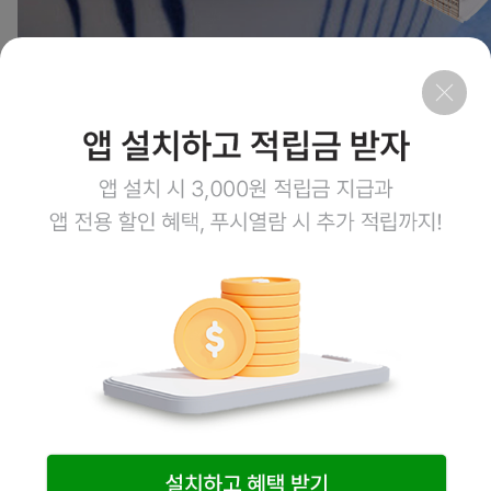
2
상품링크
회사소개
이용약관
개인정보처리방침
이용안내
1:1문의
고객센터
1800-3943
점심시간 12:00~13:00
평일 08:00~17:00
토요일 08:00~12:00
일요일,공휴일 휴무
계좌정보
예금주 (주)엠오유통
주식회사 엠오유통 사업자정보