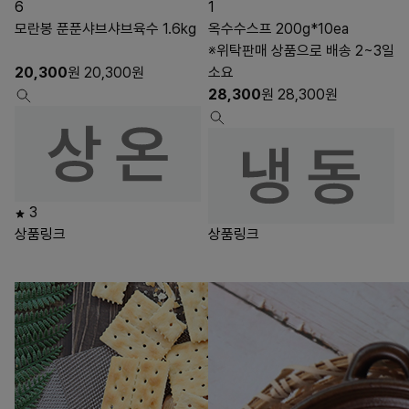
6
1
모란봉 푼푼샤브샤브육수 1.6kg
옥수수스프 200g*10ea
※위탁판매 상품으로 배송 2~3일
20,300
원
20,300
원
소요
28,300
원
28,300
원
3
상품링크
상품링크