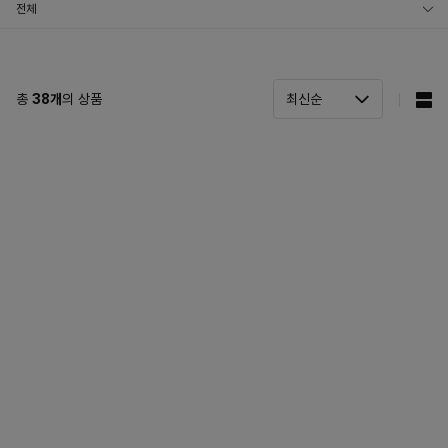
전체
스프
쯔유
총
38
개
의 상품
다시