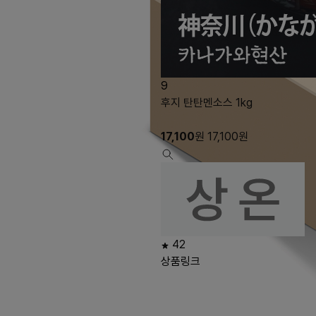
9
후지 탄탄멘소스 1kg
17,100
원
17,100
원
42
상품링크