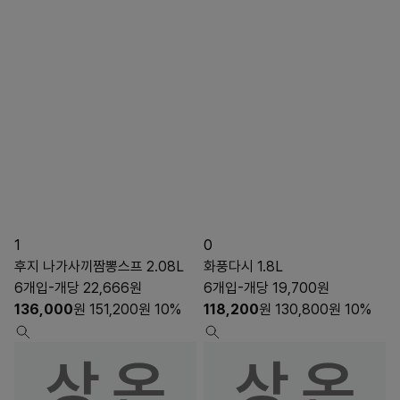
1
0
후지 나가사끼짬뽕스프 2.08L
화풍다시 1.8L
6개입-개당 22,666원
6개입-개당 19,700원
136,000
원
151,200
원
10%
118,200
원
130,800
원
10%