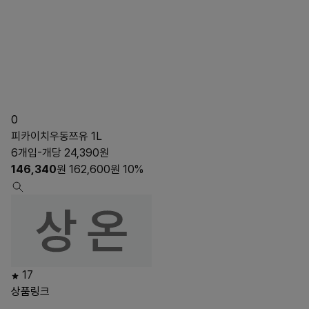
0
피카이치우동쯔유 1L
6개입-개당 24,390원
146,340
원
162,600
원
10%
17
상품링크