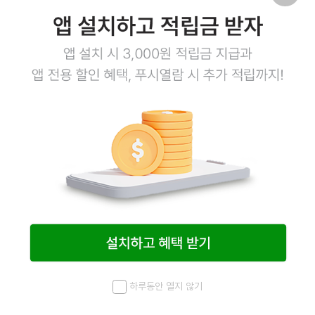
8
2
쿠로마유 800g
풍기소스 1kg
하루동안 열지 않기
흑마늘오일
트러플오일첨가
메뉴
최근 본 상품
홈
검색
마이페이지
12,100
원
12,100
원
19,500
원
19,500
원