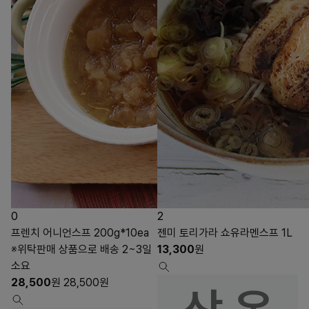
0
2
프렌치 어니언스프 200g*10ea
젠미 토리가라 쇼유라멘스프 1L
※위탁판매 상품으로 배송 2~3일
13,300
원
소요
28,500
원
28,500
원