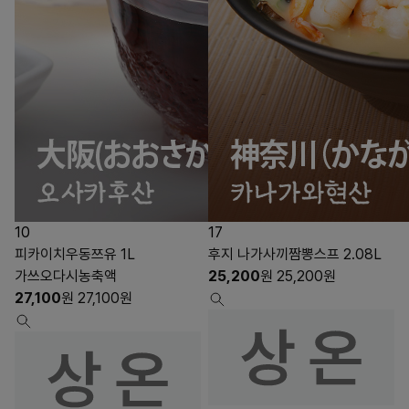
10
17
피카이치우동쯔유 1L
후지 나가사끼짬뽕스프 2.08L
가쓰오다시농축액
25,200
원
25,200
원
27,100
원
27,100
원