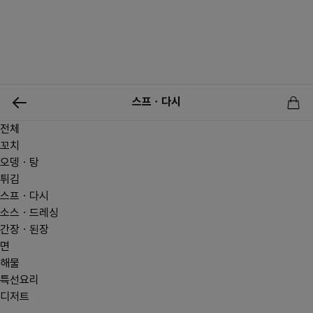
0
스프ㆍ다시
전체
신상품
행사상품
이벤트
메뉴쇼핑
사업자등업신청
꼬치
오뎅ㆍ탕
튀김
스프ㆍ다시
소스ㆍ드레싱
간장ㆍ된장
면
해물
특선요리
디저트