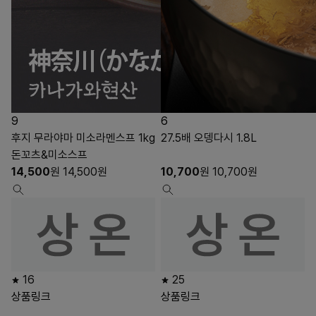
9
6
후지 무라야마 미소라멘스프 1kg
27.5배 오뎅다시 1.8L
돈꼬츠&미소스프
14,500
원
14,500
원
10,700
원
10,700
원
16
25
상품링크
상품링크