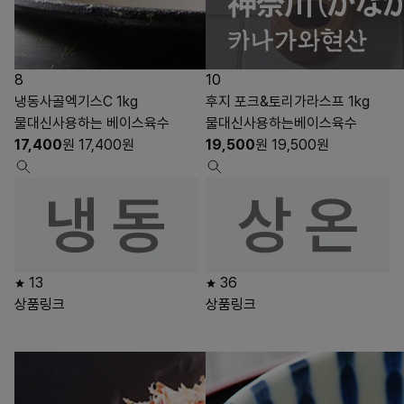
8
10
냉동사골엑기스C 1kg
후지 포크&토리가라스프 1kg
물대신사용하는 베이스육수
물대신사용하는베이스육수
17,400
원
17,400
원
19,500
원
19,500
원
13
36
상품링크
상품링크