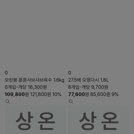
0
0
모란봉 푼푼샤브샤브육수 1.6kg
27.5배 오뎅다시 1.8L
6개입-개당 18,300원
8개입-개당 9,700원
109,800
원
121,800
원
10%
77,600
원
85,600
원
9%