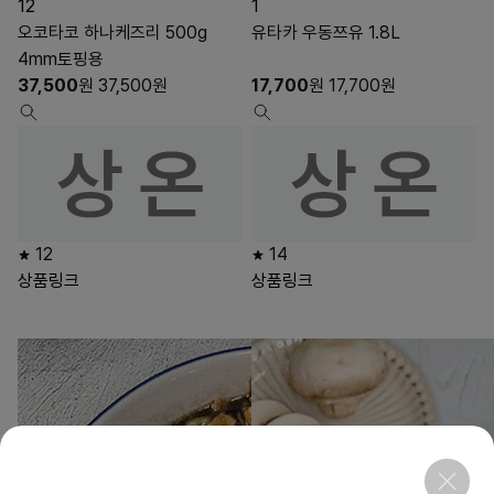
12
1
오코타코 하나케즈리 500g
유타카 우동쯔유 1.8L
4mm토핑용
37,500
원
37,500
원
17,700
원
17,700
원
12
14
상품링크
상품링크