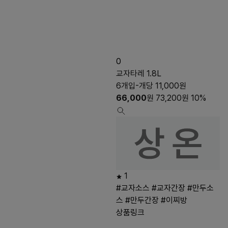
0
교자타레 1.8L
6개입-개당 11,000원
66,000
원
73,200
원
10%
1
#교자소스
#교자간장
#만두소
스
#만두간장
#이찌방
상품링크