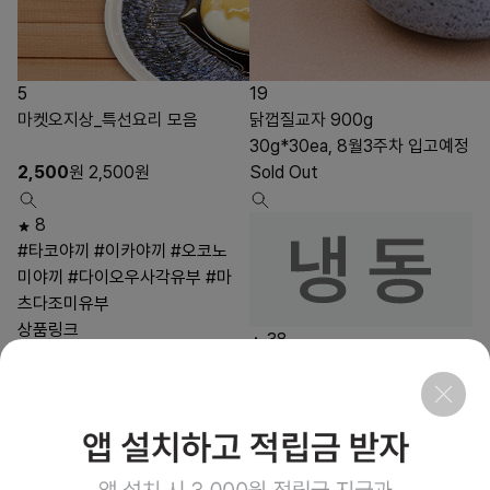
5
19
마켓오지상_특선요리 모음
닭껍질교자 900g
30g*30ea, 8월3주차 입고예정
2,500
원
2,500
원
Sold Out
8
#타코야끼
#이카야끼
#오코노
미야끼
#다이오우사각유부
#마
츠다조미유부
상품링크
38
#교자
#닭튀김
#튀김
#닭껍질
#후라이
상품링크