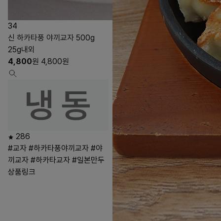
34
신 하카타풍 야끼교자 500g
25g내외
4,800
원
4,800
원
286
#교자
#하카타풍야끼교자
#야
끼교자
#하카타교자
#일본만두
상품링크