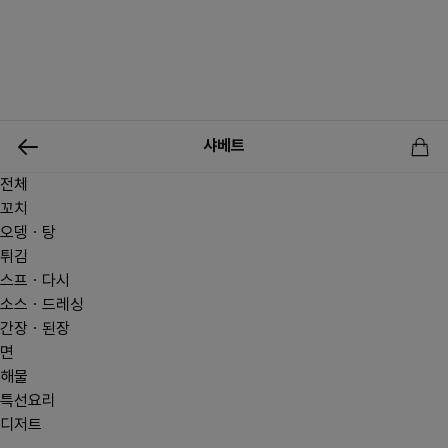
0
샤베트
전체
신상품
행사상품
이벤트
메뉴쇼핑
사업자등업신청
꼬치
오뎅ㆍ탕
튀김
스프ㆍ다시
소스ㆍ드레싱
간장ㆍ된장
면
해물
특선요리
디저트