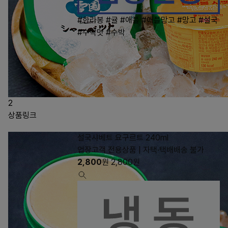
#한라봉
#귤
#애플
#애플망고
#망고
#설국
#수박맛
#수박
2
상품링크
설국샤베트 요구르트 240ml
업장고객 전용상품 | 자택·택배배송 불가
2,800
원
2,800
원