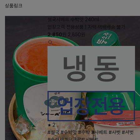
상품링크
설국샤베트 수박맛 240ml
업장고객 전용상품 | 자택·택배배송 불가
2,850
원
2,850
원
2
#설국
#수박맛
#수박
#샤베트
#샤벳
#셔벗
#슬러시
#요구르트샤베트