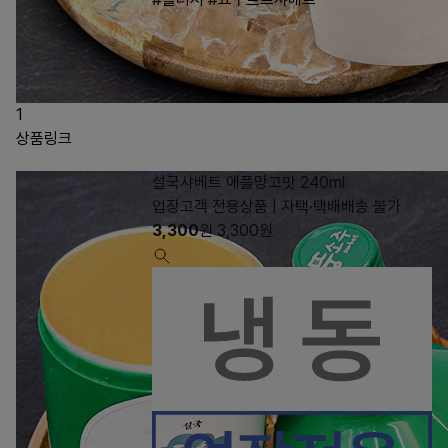
1
상품링크
설국샤베트 애플망고맛 240ml
업장고객 전용상품 | 자택·택배배송 불가
3,300
원
3,300
원