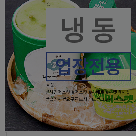
2
#샤인머스캣
#머스캣
#샤베트
#샤벳
#셔벗
#슬러시
#요구르트샤베트
#코코넛샤베트
1