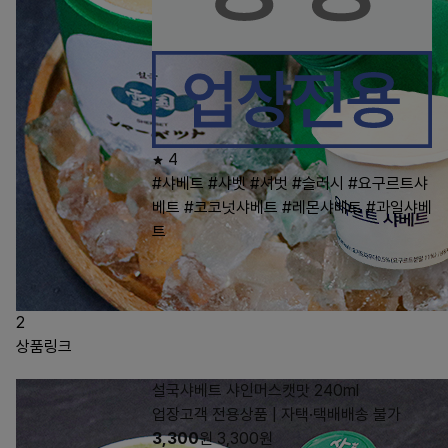
4
#샤베트
#샤벳
#셔벗
#슬러시
#요구르트샤
베트
#코코넛샤베트
#레몬샤베트
#과일샤베
트
2
상품링크
설국샤베트 샤인머스캣맛 240ml
업장고객 전용상품 | 자택·택배배송 불가
3,300
원
3,300
원