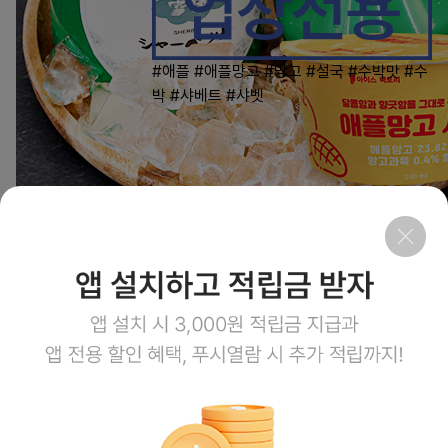
#애플
#애플망고
#망고
#설국
#수박맛
#수
박
#샤베트
#샤벳
0
상품링크
회사소개
이용약관
개인정보처리방침
이용안내
1:1문의
고객센터