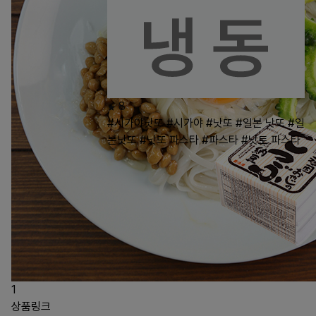
8
#시가야낫또
#시가야
#낫또
#일본 낫또
#일
본낫또
#낫또 파스타
#파스타
#낫토 파스타
1
상품링크