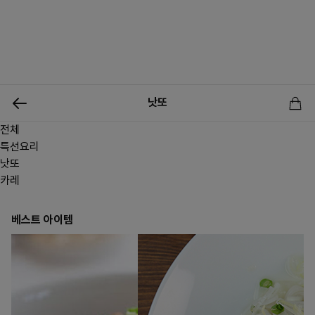
0
낫또
전체
신상품
행사상품
이벤트
메뉴쇼핑
사업자등업신청
특선요리
낫또
카레
베스트 아이템