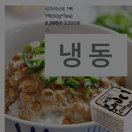
시가야낫또 1팩
1팩(50g*3ea)
3,200
원
3,200
원
52
#시가야낫또
#시가야
#낫또
#낫토
#나토
#
나또