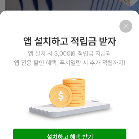
2
상품링크
회사소개
이용약관
개인정보처리방침
이용안내
1:1문의
고객센터
1800-3943
점심시간 12:00~13:00
평일 08:00~17:00
토요일 08:00~12:00
일요일,공휴일 휴무
계좌정보
예금주 (주)엠오유통
주식회사 엠오유통 사업자정보