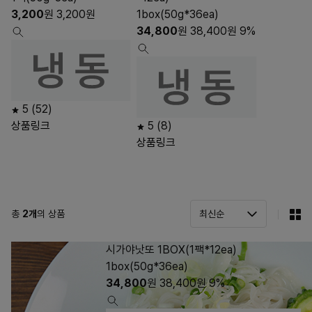
3,200
원
3,200
원
1box(50g*36ea)
34,800
원
38,400
원
9%
5
(52)
상품링크
5
(8)
상품링크
총
2
개
의 상품
시가야낫또 1BOX(1팩*12ea)
1box(50g*36ea)
34,800
원
38,400
원
9%