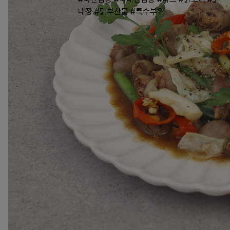
내장
#닭부산물
#특수부위