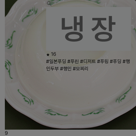
16
#일본푸딩
#푸린
#디저트
#푸링
#푸딩
#행
인두부
#행인
#모찌리
9