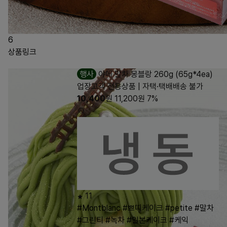
6
상품링크
행사
야메 말차 몽블랑 260g (65g*4ea)
업장고객 전용상품 | 자택·택배배송 불가
10,400
원
11,200
원
7%
11
#Montblanc
#쁘띠케이크
#petite
#말차
#그린티
#녹차
#일본케이크
#케익