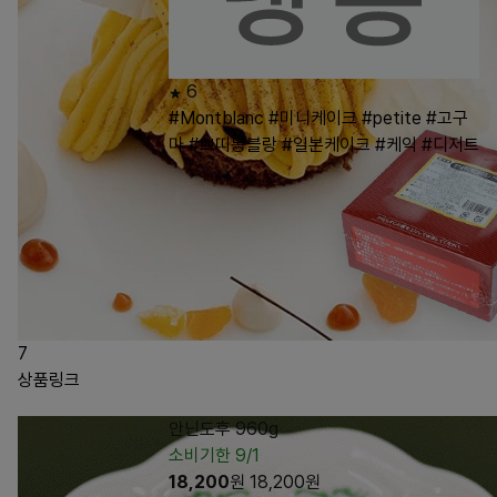
6
#Montblanc
#미니케이크
#petite
#고구
마
#쁘띠몽블랑
#일본케이크
#케익
#디저트
7
상품링크
안닌도후 960g
소비기한 9/1
18,200
원
18,200
원