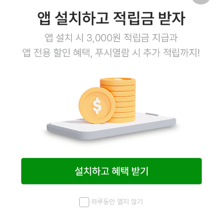
17
상품링크
신 오돌뼈볶음 300g
4,600
원
4,600
원
하루동안 열지 않기
메뉴
최근 본 상품
홈
검색
마이페이지