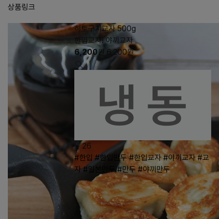
상품링크
히토구치교자 500g
한입교자! 야끼교자
6,200
원
6,200
원
26
#한입
#한입만두
#한입교자
#야끼교자
#교
자
#일본만두
#만두
#야끼만두