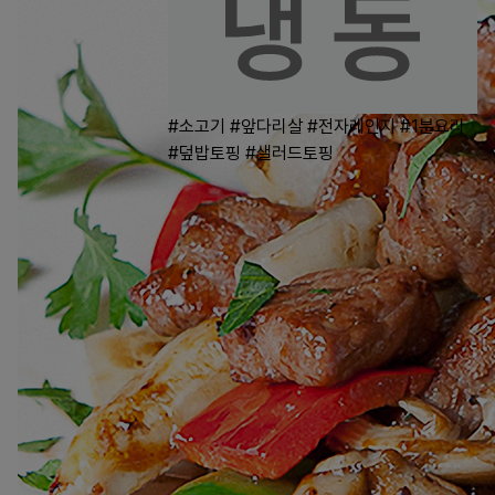
#소고기
#앞다리살
#전자레인지
#1분요리
#덮밥토핑
#샐러드토핑