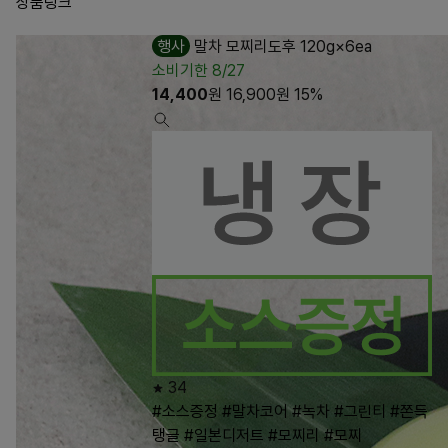
상품링크
행사
말차 모찌리도후 120g×6ea
소비기한 8/27
14,400
원
16,900
원
15%
34
#소스증정
#말차코어
#녹차
#그린티
#쫀득
탱글
#일본디저트
#모찌리
#모찌