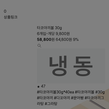
0
상품링크
타코야끼볼 30g
6개입-개당 9,800원
58,800
원
64,800
원
9%
47
#타코야끼볼30g*40ea
#타코야끼볼
#30g
#타코야끼
#다꼬야끼
#문어빵
#타코야끼그
라탕
#그라탕