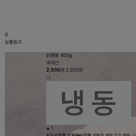
0
상품링크
닭염통 400g
국내산
2,500
원
2,500
원
1
#국산염통
#국내산염통
#하츠
#닭고기
#닭