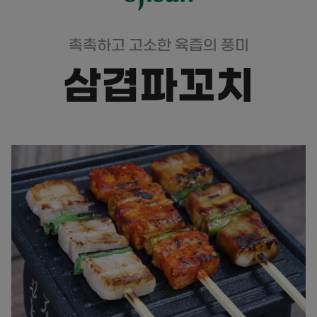
촉촉하고 고소한 육즙의 풍미
삼겹파꼬치