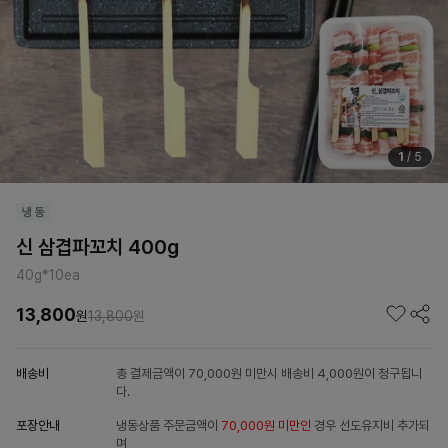
1
/
5
신 삼겹파꼬치 400g
40g*10ea
13,800
원
13,800
원
배송비
총 결제금액이 70,000원 미만시 배송비 4,000원이 청구됩니
다.
포장안내
냉동상품 주문금액이
70,000원 미만인
경우 선도유지비 추가되
며,