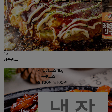
쿠
#오타후쿠오코노미야끼
#오꼬
#오코
15
상품링크
신 불닭소스 1kg
매운맛소스
8,100
원
8,100
원