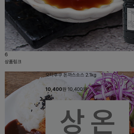
6
상품링크
오타후쿠 돈까스소스 2.1kg
10,400
원
10,400
원