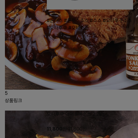
9
#돈까스
#돈까스소스
#소스
#오타후쿠소스
#오타후쿠
#오타소스
5
상품링크
오타후쿠 야끼소바소스 2.2kg
11,800
원
11,800
원