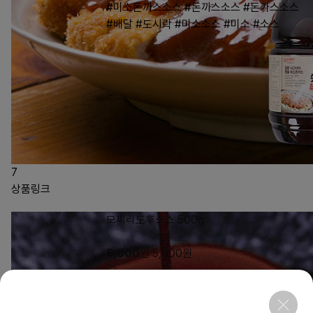
#미소돈까스소스
#돈까스소스
#돈카스소스
#배달
#도시락
#미소소스
#미소
#소스
7
상품링크
모찌리도후소스 500g
5,600
원
5,600
원