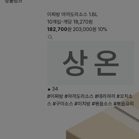
상품링크
이찌방 야끼도리소스 1.8L
10개입-개당 18,270원
182,700
원
203,000
원
10%
34
#이찌방
#야끼도리소스
#데리야끼
#꼬치소
스
#구이소스
#이치방
#볶음소스
#볶음요리