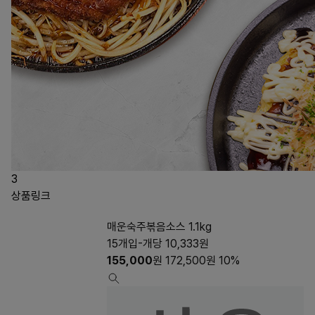
3
상품링크
매운숙주볶음소스 1.1kg
15개입-개당 10,333원
155,000
원
172,500
원
10%