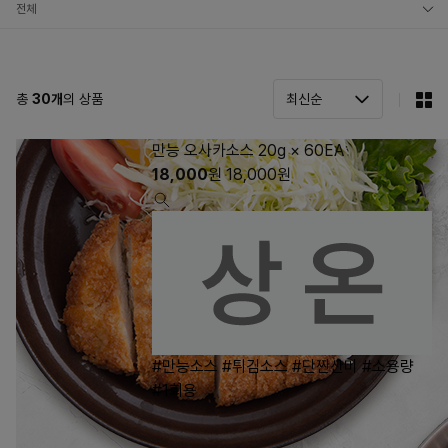
전체
소스
드레싱
총
30
개
의 상품
만능 오사카소스 20g × 60EA
18,000
원
18,000
원
#만능소스
#튀김소스
#단짠산미
#소용량
#1회용