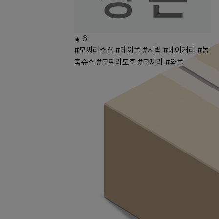
6
#모찌리소스
#메이플
#시럽
#베이커리
#농
축쥬스
#모찌리도후
#모찌리
#와플