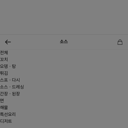
0
소스
전체
신상품
행사상품
이벤트
메뉴쇼핑
사업자등업신청
꼬치
오뎅ㆍ탕
튀김
스프ㆍ다시
소스ㆍ드레싱
간장ㆍ된장
면
해물
특선요리
디저트