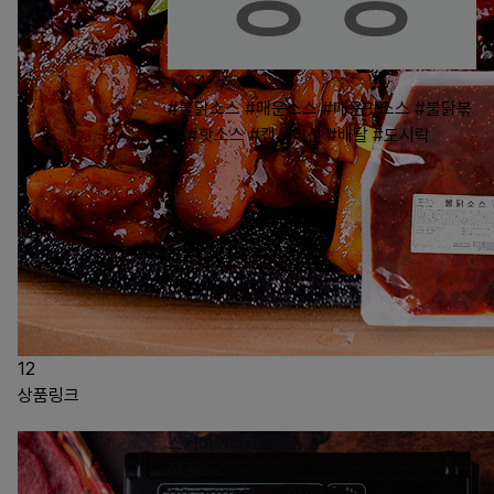
24
#불닭소스
#매운소스
#매운맛소스
#불닭볶
음
#핫소스
#캡사이신
#배달
#도시락
12
상품링크
스키야끼타레 1.8L
전골소스