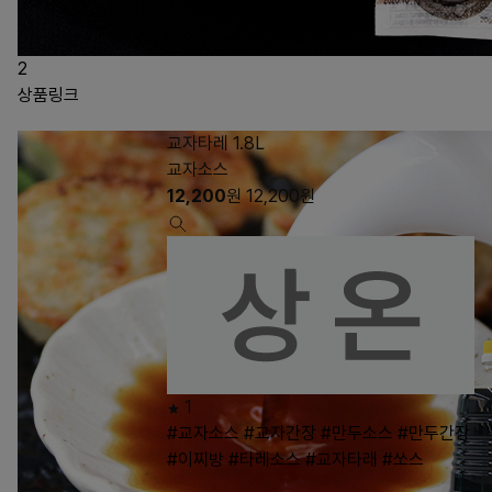
2
상품링크
교자타레 1.8L
교자소스
12,200
원
12,200
원
1
#교자소스
#교자간장
#만두소스
#만두간장
#이찌방
#타레소스
#교자타래
#쏘스