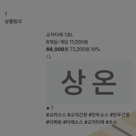
1
상품링크
교자타레 1.8L
6개입-개당 11,000원
66,000
원
73,200
원
10%
1
#교자소스
#교자간장
#만두소스
#만두간장
#이찌방
#타레소스
#교자타래
#쏘스