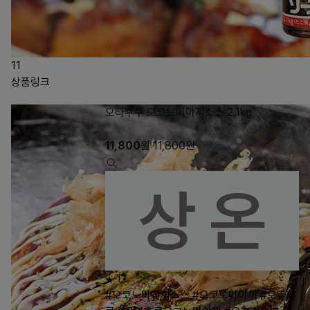
11
상품링크
오타후쿠 오코노미야끼소스 2.1kg
11,800
원
11,800
원
11
#오코노미야끼소스
#오코노미야끼
#오타후