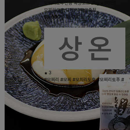
모찌리도후전용 흑당소스 20g × 60EA
모찌리도후 구매 시 무료증정
18,000
원
18,000
원
3
#모찌리
#모찌
#모치리도후
#모찌리토푸
#
모찌리소스
#흑당소스