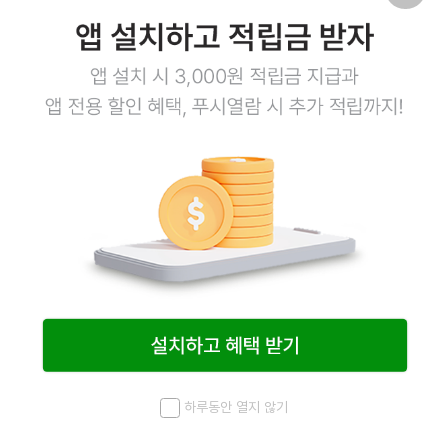
58
#모찌리
#모찌
#모치리도후
#모찌리토푸
#
모찌리소스
#메이플시럽
#시럽소스
#시럽
14
상품링크
하루동안 열지 않기
명란마요 1kg
메뉴
최근 본 상품
홈
검색
마이페이지