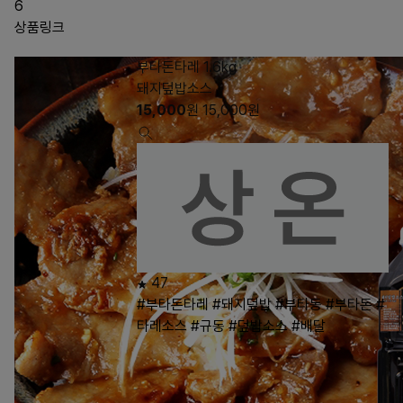
6
상품링크
부타돈타레 1.6kg
돼지덮밥소스
15,000
원
15,000
원
47
#부타돈타레
#돼지덮밥
#부타동
#부타돈
#
타레소스
#규동
#덮밥소스
#배달