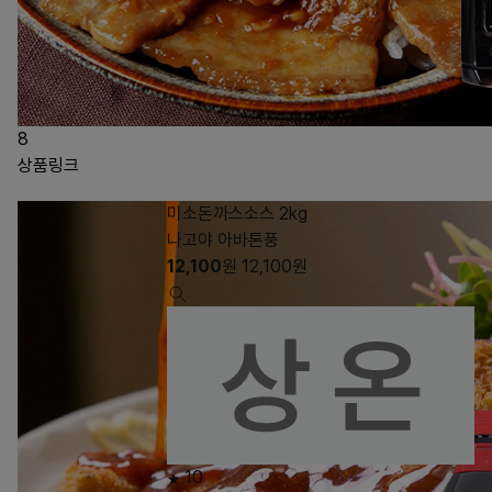
8
상품링크
미소돈까스소스 2kg
나고야 아바톤풍
12,100
원
12,100
원
10