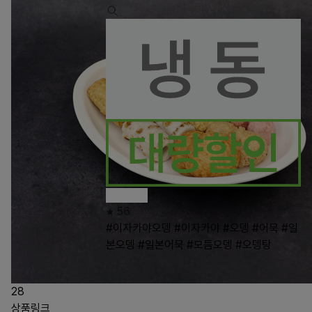
56
#이자카야오뎅
#이자카야
#오뎅
#어묵
#일
본오뎅
#일본어묵
#모듬오뎅
#오뎅탕
28
상품링크