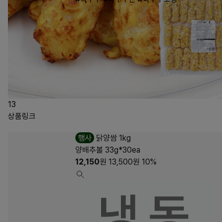
13
상품링크
행사
닭양쌈 1kg
양배추볼 33g*30ea
12,150
원
13,500
원
10%