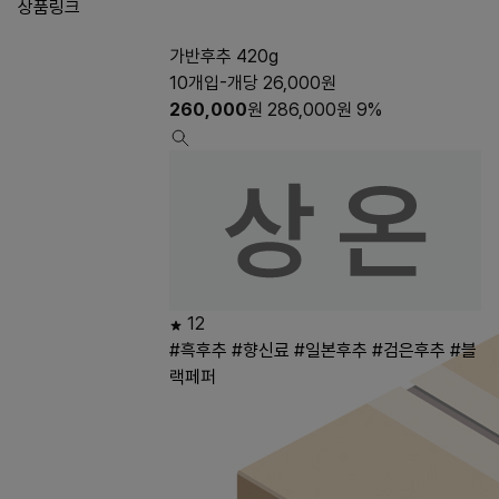
상품링크
가반후추 420g
10개입-개당 26,000원
260,000
원
286,000
원
9%
12
#흑후추
#향신료
#일본후추
#검은후추
#블
랙페퍼