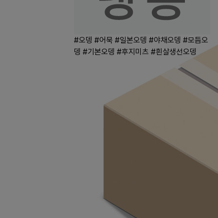
#오뎅
#어묵
#일본오뎅
#야채오뎅
#모듬오
뎅
#기본오뎅
#후지미츠
#흰살생선오뎅