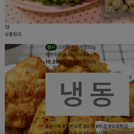
12
상품링크
행사
스리미콘아게 750g
옥수수오뎅 25g*30ea
10,200
원
12,000
원
15%
22
#콘어묵
#일본오뎅
#오뎅
#튀김
#오뎅튀김
#옥수수
#옥수수콘
#옥수수오뎅