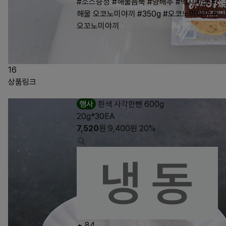
#소스증정
#해물듬뿍
#양배추
#빅사이즈
#
해물 오코노미야끼
#350g
#오코노미야끼
#
오꼬노미야끼
16
상품링크
행사
흰색 사각한뺀 600g
20g*30EA
7,520
원
9,400
원
20%
84