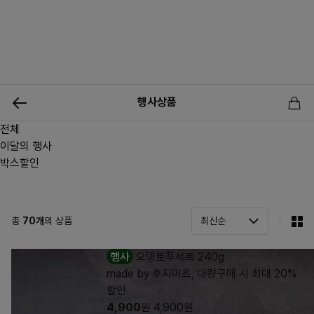
0
행사상품
전체
신상품
행사상품
이벤트
메뉴쇼핑
사업자등업신청
이달의 행사
박스할인
총
70
개
의 상품
행사
오뎅토푸세트 240g
made by 후지미츠, 대량구매 시 최대 20%
할인
4,900
원
4,900
원