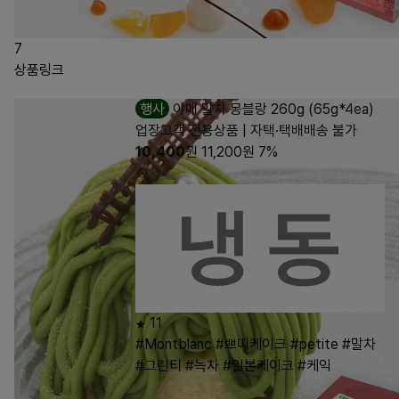
7
상품링크
행사
야메 말차 몽블랑 260g (65g*4ea)
업장고객 전용상품 | 자택·택배배송 불가
10,400
원
11,200
원
7%
11
#Montblanc
#쁘띠케이크
#petite
#말차
#그린티
#녹차
#일본케이크
#케익