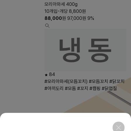
모리아와세 400g
10개입-개당 8,800원
88,000
원
97,000
원
9%
84
#모리아와세(모듬꼬치)
#모듬꼬치
#닭꼬치
#야끼도리
#모둠
#꼬지
#캠핑
#닭껍질