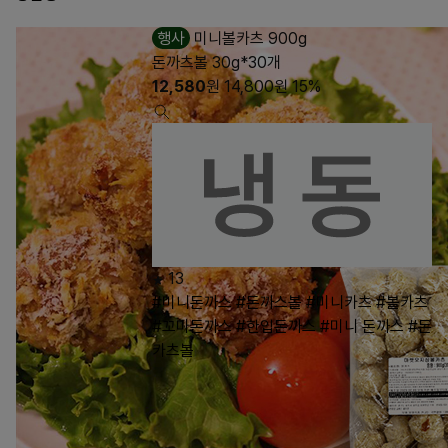
행사
미니볼카츠 900g
돈까츠볼 30g*30개
12,580
원
14,800
원
15%
13
#미니돈까스
#돈까스볼
#미니카츠
#볼카츠
#꼬마돈까스
#한입돈까스
#미니 돈까스
#돈
카츠볼