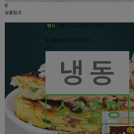
6
상품링크
행사
해물 오코노미야끼 350g
2,490
원
2,900
원
14%
93