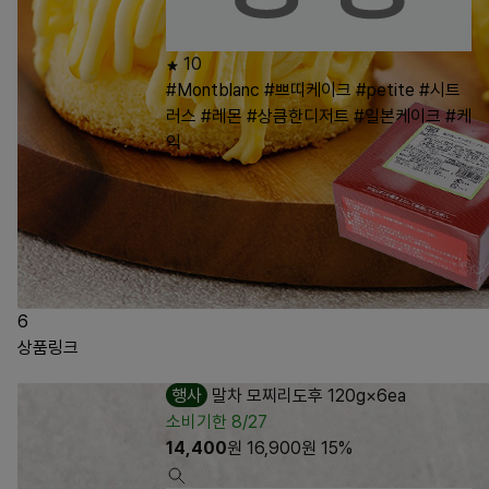
10
#Montblanc
#쁘띠케이크
#petite
#시트
러스
#레몬
#상큼한디저트
#일본케이크
#케
익
6
상품링크
행사
말차 모찌리도후 120g×6ea
소비기한 8/27
14,400
원
16,900
원
15%