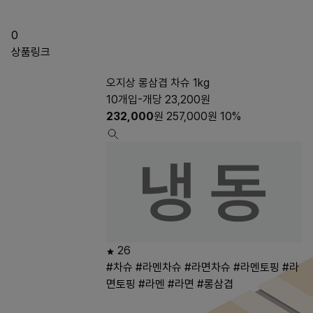
0
상품링크
오지상 롱삼겹 차슈 1kg
10개입-개당 23,200원
232,000
원
257,000
원
10%
26
#차슈
#라멘차슈
#라면차슈
#라멘토핑
#라
면토핑
#라멘
#라면
#롱삼겹