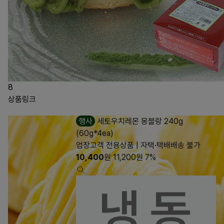
8
상품링크
행사
세토우치레몬 몽블랑 240g
(60g*4ea)
업장고객 전용상품 | 자택·택배배송 불가
10,400
원
11,200
원
7%