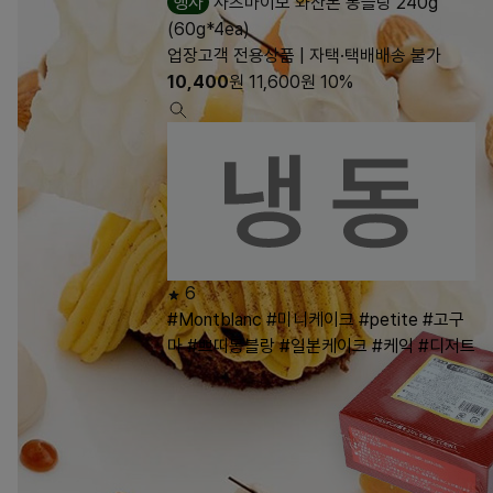
행사
사츠마이모 와산본 몽블랑 240g
(60g*4ea)
업장고객 전용상품 | 자택·택배배송 불가
10,400
원
11,600
원
10%
6
#Montblanc
#미니케이크
#petite
#고구
마
#쁘띠몽블랑
#일본케이크
#케익
#디저트