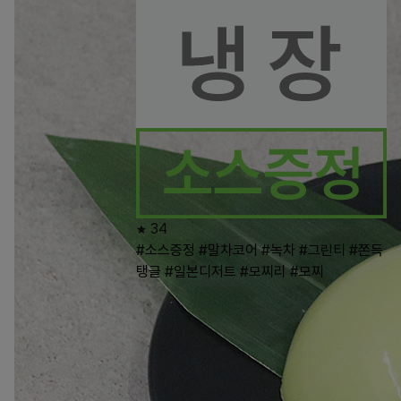
34
#소스증정
#말차코어
#녹차
#그린티
#쫀득
탱글
#일본디저트
#모찌리
#모찌