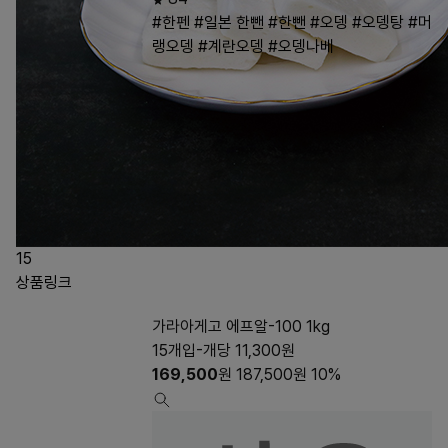
#한펜
#일본 한뺀
#한뺀
#오뎅
#오뎅탕
#머
랭오뎅
#계란오뎅
#오뎅나베
15
상품링크
가라아게고 에프알-100 1kg
15개입-개당 11,300원
169,500
원
187,500
원
10%