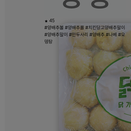
45
#양배추볼
#양배추롤
#치킨당고양배추말이
#양배추말이
#만두사리
#양배추
#나베
#오
뎅탕