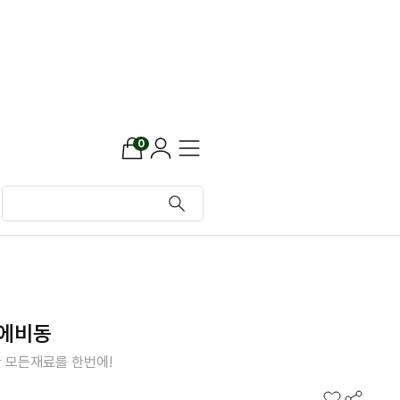
0
에비동
 모든재료를 한번에!