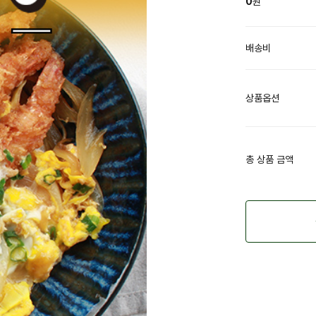
0
원
배송비
상품옵션
총 상품 금액