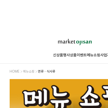
신상품
행사상품
이벤트
메뉴쇼핑
사업
HOME
메뉴쇼핑
면류ㆍ식사류