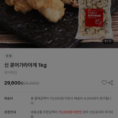
1
/
5
신 문어가라아게 1kg
문어튀김
29,600
원
29,600
원
배송비
총 결제금액이 70,000원 미만시 배송비 4,000원이 청구됩니
다.
포장안내
냉동상품 주문금액이
70,000원 미만인
경우 선도유지비 추가되
며,