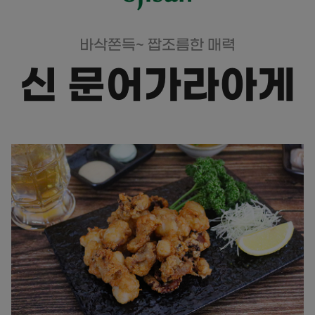
바삭쫀득~ 짭조름한 매력
신 문어가라아게