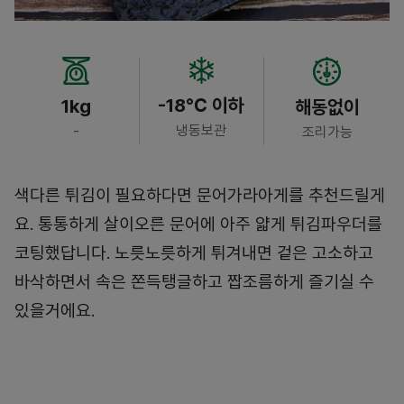
-18℃ 이하
1kg
해동없이
냉동보관
-
조리가능
색다른 튀김이 필요하다면 문어가라아게를 추천드릴게
요. 통통하게 살이오른 문어에 아주 얇게 튀김파우더를
코팅했답니다. 노릇노릇하게 튀겨내면 겉은 고소하고
바삭하면서 속은 쫀득탱글하고 짭조름하게 즐기실 수
있을거에요.