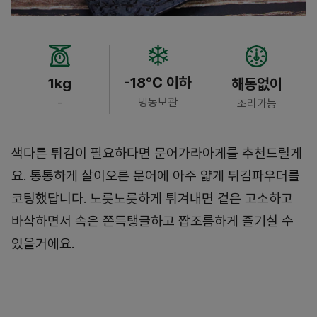
-18℃ 이하
1kg
해동없이
냉동보관
-
조리가능
색다른 튀김이 필요하다면 문어가라아게를 추천드릴게
요. 통통하게 살이오른 문어에 아주 얇게 튀김파우더를
코팅했답니다. 노릇노릇하게 튀겨내면 겉은 고소하고
바삭하면서 속은 쫀득탱글하고 짭조름하게 즐기실 수
있을거에요.