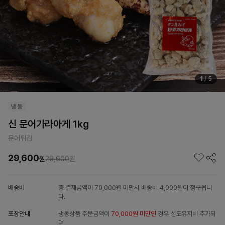
1
/
5
신 문어가라아게 1kg
문어튀김
29,600
원
29,600
원
배송비
총 결제금액이 70,000원 미만시 배송비 4,000원이 청구됩니
다.
포장안내
냉동상품 주문금액이
70,000원 미만인
경우 선도유지비 추가되
며,