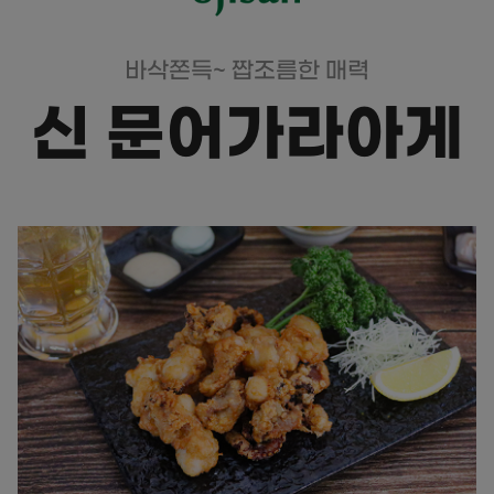
바삭쫀득~ 짭조름한 매력
신 문어가라아게