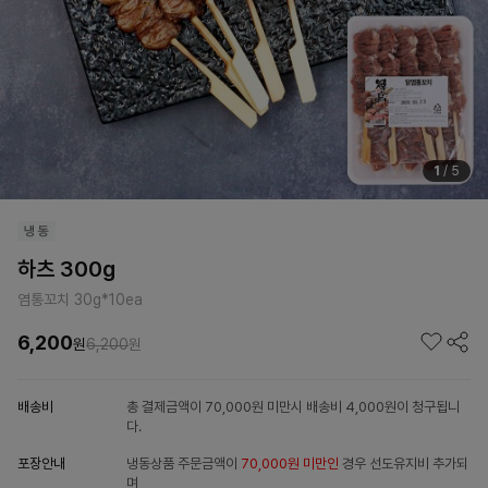
1
/
5
하츠 300g
염통꼬치 30g*10ea
6,200
원
6,200
원
배송비
총 결제금액이 70,000원 미만시 배송비 4,000원이 청구됩니
다.
포장안내
냉동상품 주문금액이
70,000원 미만인
경우 선도유지비 추가되
며,