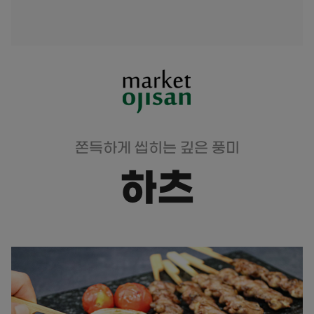
쫀득하게 씹히는 깊은 풍미
하츠