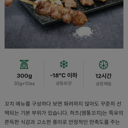
-18℃ 이하
300g
12시간
냉동보관
30g×10ea
냉장해동
꼬치 메뉴를 구성하다 보면 화려하지 않아도 꾸준히 선
택되는 기본 부위가 있습니다. 하츠(염통꼬치)는 특유의
쫀득한 식감과 고소한 풍미로 안정적인 만족도를 주는