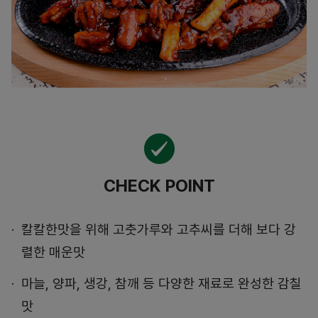
CHECK POINT
칼칼한맛을 위해 고춧가루와 고추씨를 더해 보다 강
렬한 매운맛
마늘, 양파, 생강, 참깨 등 다양한 재료로 완성한 감칠
맛