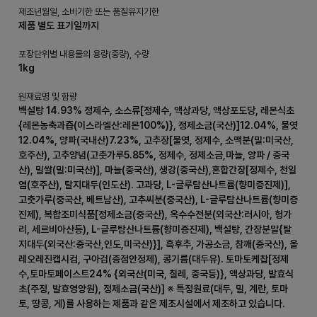
제조년월일, 소비기한 또는 품질유지기한
제품 별도 표기일까지
포장단위별 내용물의 용량(중량), 수량
1kg
원재료명 및 함량
백설탕 14.93% 정제수, 소스류[정제수, 액상과당, 액상포도당, 레몬식초
{레몬농축과즙(이스라엘산:레몬100%)}, 정제소금(국산)]12.04%, 물엿
12.04%, 양파(국내산)7.23%, 고추장[물엿, 정제수, 소맥분(밀:미국산,
호주산), 고추양념(고춧가루5.85%, 정제수, 정제소금,마늘, 양파 / 중국
산), 밀쌀(밀:미국산)], 마늘(중국산), 생강(중국산),혼합간장[정제수, 천일
염(호주산), 탈지대두(인도산). 고과당, L-글루탐산나트륨(향미증진제)],
고춧가루(중국산, 베트남산), 고추씨분(중국산), L-글루탐산나트륨(향미증
진제), 복합조미식품[정제소금(중국산), 옥수수전분(외국산:러시아, 헝가
리, 세르비아산등), L-글루탐산나트륨(향미증진제), 백설탕, 간장분말{탈
지대두(외국산:중국산,인도,미국산)}], 흑후추, 가공소금, 참깨(중국산), 올
레오레진캡시컴, 구아검(증점안정제), 콩기름(대두유). 토마토케찹[정제
수,토마토페이스트24% {외국산(미국, 칠레, 중국등)}, 액상과당, 발효식
초(주정, 발효영양원), 정제소금(국산)] ※ 특정원료(대두, 밀, 계란, 토마
토, 땅콩, 게)를 사용하는 제품과 같은 제조시설에서 제조하고 있습니다.