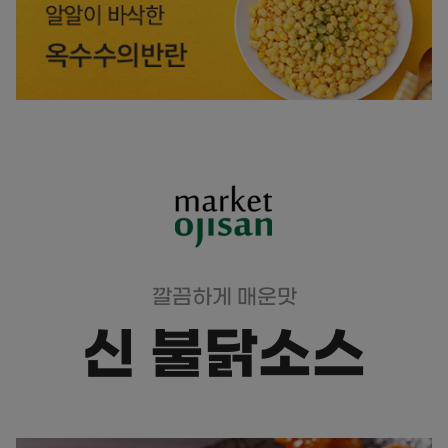
깔끔하게 매운맛
신 불닭소스