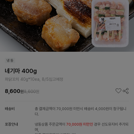
네기마 400g
파닭꼬치 40g*10ea, 8/5입고예정
8,600
원
8,600
원
배송비
총 결제금액이 70,000원 미만시 배송비 4,000원이 청구됩니
다.
포장안내
냉동상품 주문금액이
70,000원 미만인
경우 선도유지비 추가되
며,