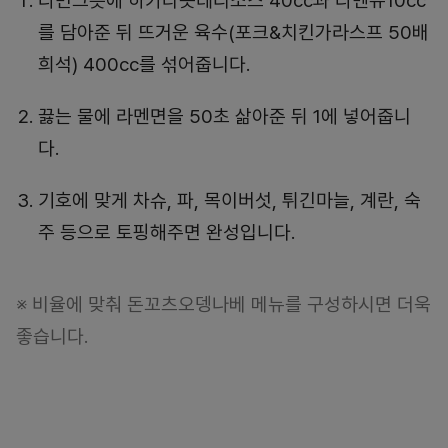
라면그릇에 하카타콧테리소스 40cc과 라멘유10cc
를 담아준 뒤 뜨거운 육수(포크&치킨가라스프 50배
희석) 400cc를 섞어줍니다.
끓는 물에 라멘면을 50초 삶아준 뒤 1에 넣어줍니
다.
기호에 맞게 차슈, 파, 목이버섯, 튀긴마늘, 계란, 숙
주 등으로 토핑해주면 완성입니다.
※ 비율에 맞춰 돈꼬츠오뎅나베 메뉴를 구성하시면 더욱
좋습니다.