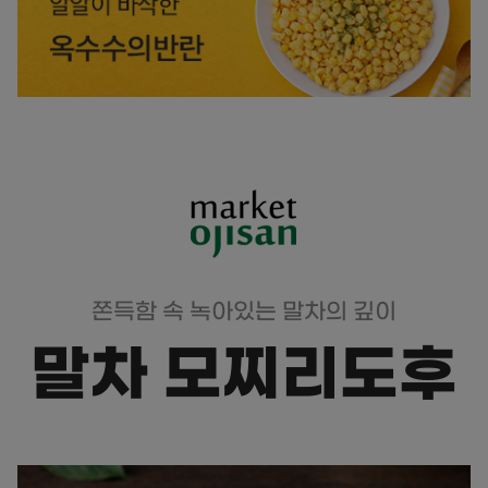
쫀득함 속 녹아있는 말차의 깊이
말차 모찌리도후