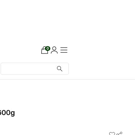
0
00g