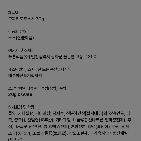
제품명
모찌리도후소스 20g
식품의 유형
소스(살균제품)
생산자 및 소재지
푸른식품(주) 인천광역시 강화군 불은면 고능로 300
제조년월일, 소비기한 또는 품질유지기한
제품하단표기일까지
포장단위별 내용물의 용량(중량), 수량
20g x 60ea
원재료명 및 함량
물엿, 기타설탕, 기타과당, 정제수, 산분해간장[탈지대두{외국산(인도, 미
국, 중국)}, 천일염(호주산), 기타과당, L-글루탐산나트륨(향미증진제), 주
정], L-글루 탐산나트륨(향미증진제),변성전분, 향료(흑당향), 주정, 정제
소금(중국산), 소브 산칼륨(보존료), 산도조절제, 파라옥시안식향산에틸
(보존료)