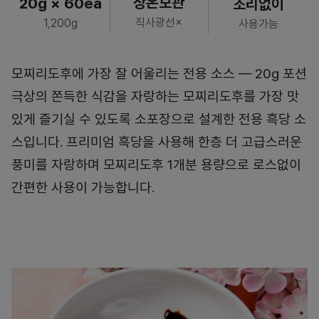
상온보관
20g × 60ea
조리없이
직사광선×
1,200g
사용가능
모찌리도후에 가장 잘 어울리는 전용 소스 — 20g 포션
극상의 쫀득한 식감을 자랑하는 모찌리도후를 가장 맛
있게 즐기실 수 있도록 소포장으로 설계한 전용 흑당 소
스입니다. 프리미엄 흑당을 사용해 한층 더 고급스러운
풍미를 자랑하며 모찌리도후 1개분 용량으로 로스없이
간편한 사용이 가능합니다.