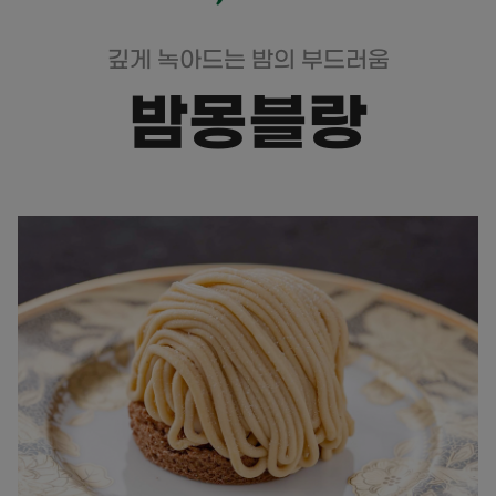
깊게 녹아드는 밤의 부드러움
밤몽블랑