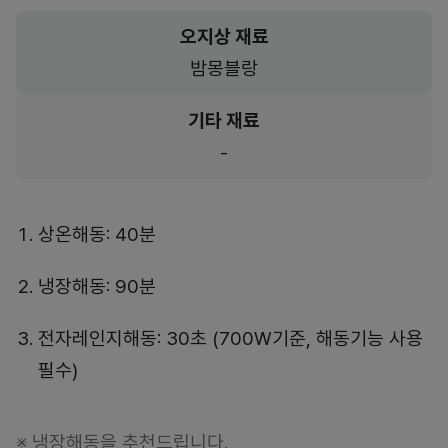
오지상 재료
밤몽블랑
기타 재료
-
상온해동: 40분
냉장해동: 90분
전자레인지해동: 30초 (700W기준, 해동기능 사용
필수)
※ 냉장해동을 추천드립니다.