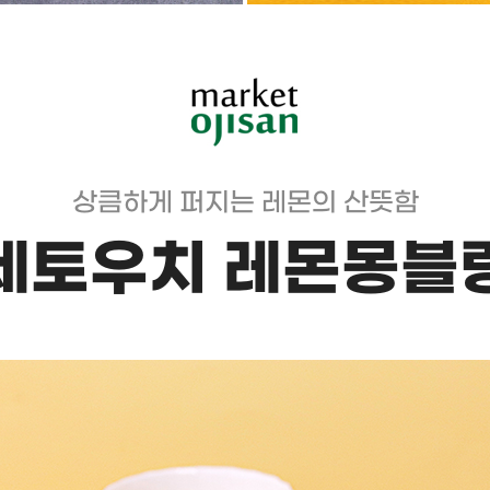
상큼하게 퍼지는 레몬의 산뜻함
세토우치 레몬몽블