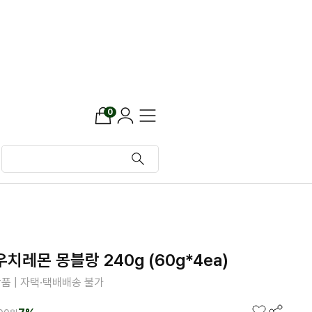
0
치레몬 몽블랑 240g (60g*4ea)
품 | 자택·택배배송 불가