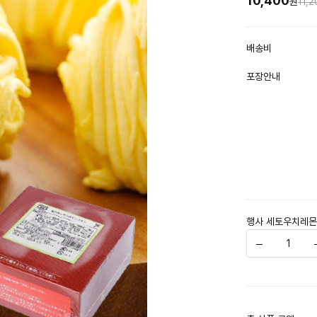
10,400
11,
원
배송비
포장안내
행사 세토우치레몬 몽