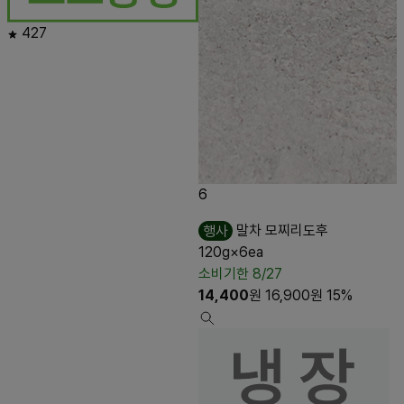
427
6
행사
말차 모찌리도후
120g×6ea
소비기한 8/27
14,400
원
16,900
원
15%