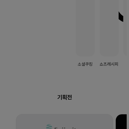
소셜쿠킹
쇼츠레시피
기획전