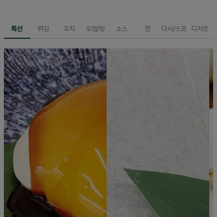
특선
튀김
꼬치
오뎅/탕
소스
면
다시/스프
디저트