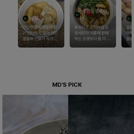
by.만능영테이
by.몽그리네
너
간단한 조리과정에 맛
후지미츠 프리미엄 오
일본
은 간단하지 않아 시간
뎅세트라 시중에 판매
아하
없을때 만들어 먹기 너
하는 오뎅보다 좀 더 특
일본
무 좋은 제품입니다.
별했어요~
봤는
고 
족도
MD'S PICK