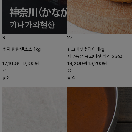
9
27
후지 탄탄멘소스 1kg
표고버섯후라이 1kg
새우품은 표고버섯 튀김 25ea
17,100
원
17,100
원
13,200
원
13,200
원
3
4