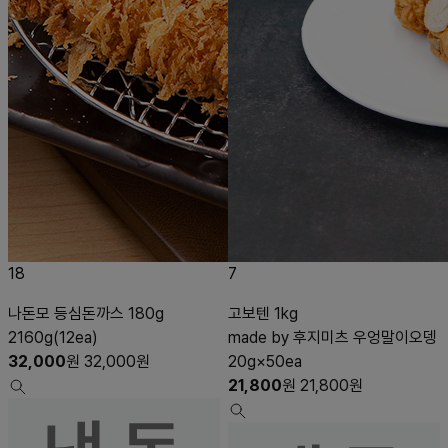
18
7
나돈모 등심돈까스 180g
고보텐 1kg
2160g(12ea)
made by 후지미츠 우엉말이오뎅
32,000
원
32,000
원
20g×50ea
21,800
원
21,800
원