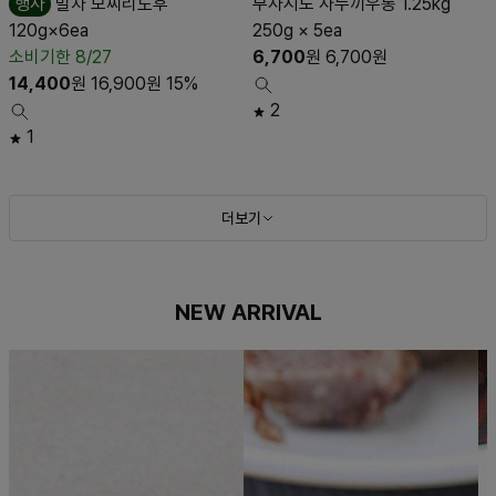
행사
말차 모찌리도후
무사시노 사누끼우동 1.25kg
120g×6ea
250g × 5ea
소비기한 8/27
6,700
원
6,700
원
14,400
원
16,900
원
15%
2
1
더보기
NEW ARRIVAL