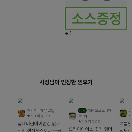
1
사장님이 인정한 찐후기
아지후라이 1,120g
행사
해물 오코노미야끼
남
★5.0
리뷰 131
350g
★
★5.0
리뷰 93
잡내비린내이런건 없고
여름엔 
드라이아이스 추가 했더
일반 생선까스보다 조금
정도로