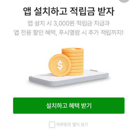
14,400
원
16,900
원
15%
1
하루동안 열지 않기
메뉴
최근 본 상품
홈
검색
마이페이지