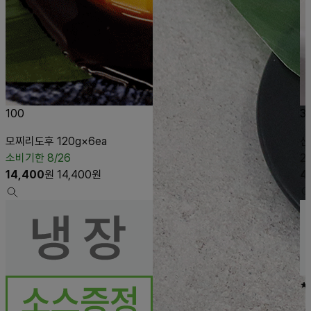
100
3
모찌리도후 120g×6ea
신
소비기한 8/26
2
14,400
원
14,400
원
4