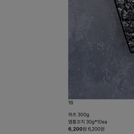
16
하츠 300g
염통꼬치 30g*10ea
6,200
원
6,200
원