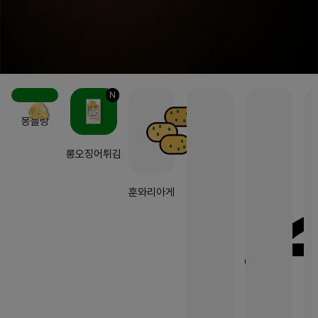
N
몽블랑
롱오징어튀김
훈와리아게