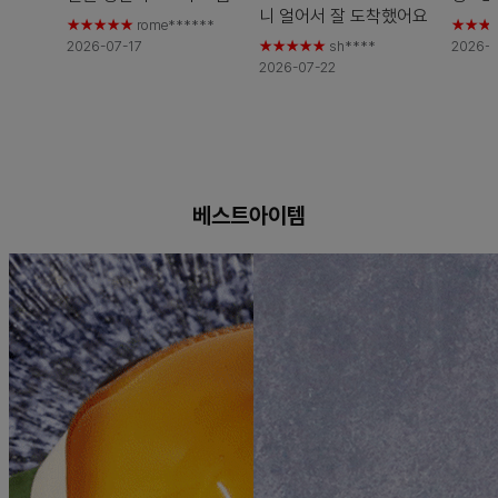
니 얼어서 잘
도착했어요
진한맛입니다
2026-
하는 
★★★★★
rome******
★★★
2026-07-21 에 등록된
2026-07-17
★★★★★
sh****
2026-0
07-16 에 등록된 스마트
자카야
2026-07-22
스마트스토어 구매평
스토어 구매평
는 안주
기여서
는 통
어요!!
등록된
매평
베스트아이템