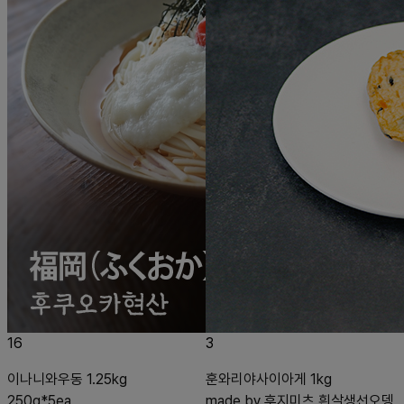
16
3
이나니와우동 1.25kg
훈와리야사이아게 1kg
250g*5ea
made by 후지미츠 흰살생선오뎅