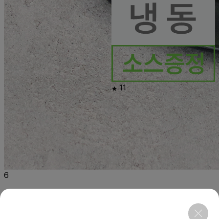
11
6
행사
말차 모찌리도후
120g×6ea
소비기한 8/27