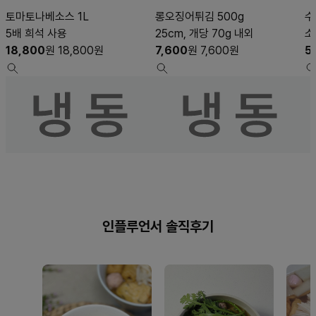
토마토나베소스 1L
롱오징어튀김 500g
수
5배 희석 사용
25cm, 개당 70g 내외
소
18,800
원
18,800
원
7,600
원
7,600
원
5
인플루언서 솔직후기