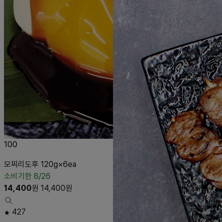
100
모찌리도후 120g×6ea
소비기한 8/26
14,400
원
14,400
원
427