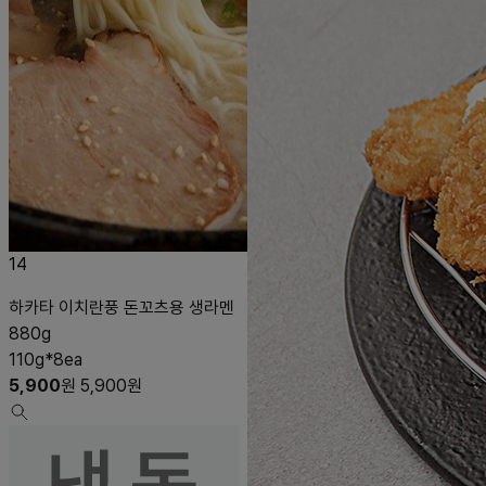
14
하카타 이치란풍 돈꼬츠용 생라멘
880g
110g*8ea
5,900
원
5,900
원