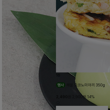
16
행사
해물 오코노미야끼 350g
2,490
원
2,900
원
14%