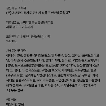
생산자 및 소재지
(주)대보푸드 경기도 안산시 상록구 안산태콤길 37
제조년월일, 소비기한 또는 품질유지기한
제품 별도 표기일까지
포장단위별 내용물의 용량(중량), 수량
240ml
원재료명 및 함량
정제수, 설탕, 혼합분유(네덜란드산/탈지분유, 유청, 고과당, 프락토올리고
당, 야자유(외국산/인도네시아, 말레이시아, 필리핀), 러빙유요거트파우더
[설탕, 요구르트분말{탈지분유(프랑스산)100%} 11%, 유청분말(외국산/
체 코, 칠레, 미국)덱스트린, 구연산] 0.5%, 화이바솔, 무수구연산, 향료
(요구르 트향), 글리세린지방산에스테르, 혼합제제1(포도당, 구아검, 카복
시메틸 셀룰로스나트륨, 로커스트콩검, 구연산삼나트륨, 황산칼슘), 혼합제
제2(정 제수, 프로필렌글리콜, 치자황색소, 코치닐추출색소, 적양배추색
소) 우유 함유
영양성분
해당사항 없음