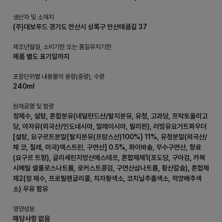
생산자 및 소재지
(주)대보푸드 경기도 안산시 상록구 안산태콤길 37
제조년월일, 소비기한 또는 품질유지기한
제품 별도 표기일까지
포장단위별 내용물의 용량(중량), 수량
240ml
원재료명 및 함량
정제수, 설탕, 혼합분유(네덜란드산/탈지분유, 유청, 고과당, 프락토올리고
당, 야자유(외국산/인도네시아, 말레이시아, 필리핀), 러빙유요거트파우더
[설탕, 요구르트분말{탈지분유(프랑스산)100%} 11%, 유청분말(외국산/
체 코, 칠레, 미국)덱스트린, 구연산] 0.5%, 화이바솔, 무수구연산, 향료
(요구르 트향), 글리세린지방산에스테르, 혼합제제1(포도당, 구아검, 카복
시메틸 셀룰로스나트륨, 로커스트콩검, 구연산삼나트륨, 황산칼슘), 혼합제
제2(정 제수, 프로필렌글리콜, 치자황색소, 코치닐추출색소, 적양배추색
소) 우유 함유
영양성분
해당사항 없음