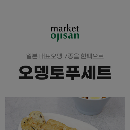
일본 대표오뎅 7종을 한팩으로
오뎅토푸세트