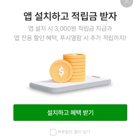
회사소개
이용약관
개인정보처리방침
이용안내
1:1문의
고객센터
1800-3943
점심시간 12:00~13:00
평일 08:00~17:00
토요일 08:00~12:00
일요일,공휴일 휴무
계좌정보
예금주 (주)엠오유통
주식회사 엠오유통 사업자정보
하루동안 열지 않기