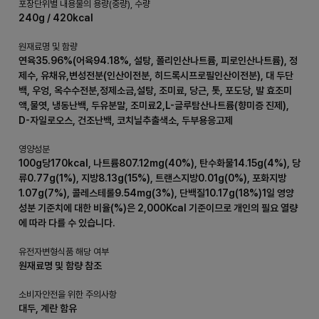
포장단위별 내용물의 용량(중량), 수량
240g / 420kcal
원재료명 및 함량
연육35.96%(어육94.18%, 설탕, 폴리인산나트륨, 피로인산나트륨), 정
제수, 유채유,변성전분(인산이전분, 히드록시프로필인산이전분), 대 두단
백, 우엉, 옥수수전분,정제소금,설탕, 조미료, 당근, 톳, 포도당, 발 효조미
액,물엿, 냉동난백, 두유분말, 조미료2,L-글루탐산나트륨(향미증 진제),
D-자일로오스, 건조난백, 코치닐추출색소, 두부용응고제
영양성분
100g당170kcal, 나트륨807.12mg(40%), 탄수화물14.15g(4%), 당
류0.77g(1%), 지방8.13g(15%), 트랜스지방0.01g(0%), 포화지방
1.07g(7%), 콜레스테롤9.54mg(3%), 단백질10.17g(18%)1일 영양
성분 기준치에 대한 비율(%)은 2,000Kcal 기준이므로 개인의 필요 열량
에 따라 다를 수 있습니다.
유전자변형식품 해당 여부
원재료명 및 함량 참조
소비자안전을 위한 주의사항
대두, 계란 함유