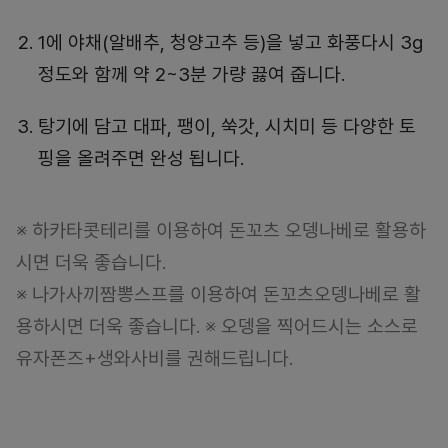
1에 야채(알배추, 청양고추 등)을 넣고 화풍다시 3g
정도와 함께 약 2~3분 가량 끓여 줍니다.
탕기에 담고 대파, 팽이, 쑥갓, 시치미 등 다양한 토
핑을 올려주면 완성 됩니다.
※ 하카타콧테리를 이용하여 돈꼬츠 오뎅나베로 활용하
시면 더욱 좋습니다.
※ 나가사끼짬뽕스프를 이용하여 돈꼬츠오뎅나베로 활
용하시면 더욱 좋습니다. ※ 오뎅을 찍어드시는 소스로
유자폰즈+생와사비를 권해드립니다.