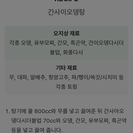
간사이오뎅탕
오지상 재료
각종 오뎅, 유부모찌, 간모, 흑곤약, 간이오뎅다시더
블업, 화풍다시
기타 재료
무, 대파, 알배추, 청양고추, 파/팽이/쑥갓/시치미 등
각종 토핑
탕기에 물 800cc와 무를 넣고 끓여준 뒤 간사아오
뎅다시더블업 70cc와 오뎅, 간모, 유부모찌, 흑곤약
등을 넣고 끓여 줍니다.