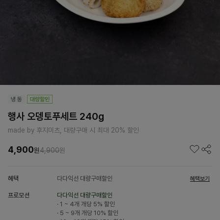
행사 오뎅토푸세트 240g
made by 후지미츠, 대량구매 시 최대 20% 할인
4,900
원
4,900
원
혜택
다다익선 대량구매할인
혜택보기
프로모션
다다익선 대량구매할인
· 1 ~ 4개 개당
5% 할인
· 5 ~ 9개 개당
10% 할인