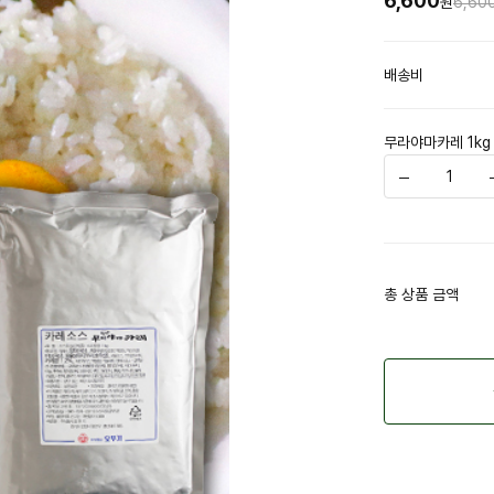
6,600
원
6,60
배송비
무라야마카레 1kg
총 상품 금액