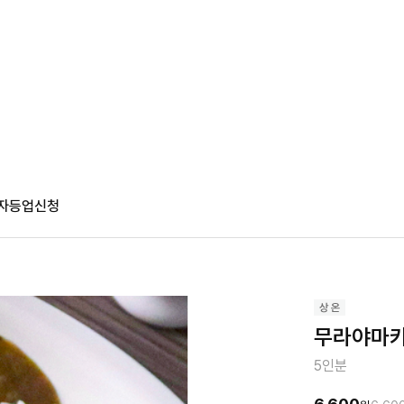
자등업신청
무라야마카
5인분