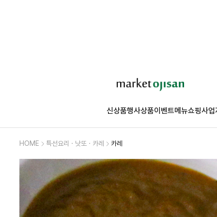
신상품
행사상품
이벤트
메뉴쇼핑
사업
HOME
특선요리ㆍ낫또ㆍ카레
카레