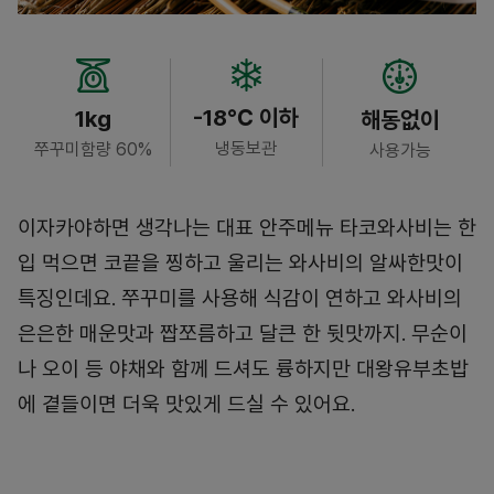
-18℃ 이하
1kg
해동없이
냉동보관
쭈꾸미함량 60%
사용가능
이자카야하면 생각나는 대표 안주메뉴 타코와사비는 한
입 먹으면 코끝을 찡하고 울리는 와사비의 알싸한맛이
특징인데요. 쭈꾸미를 사용해 식감이 연하고 와사비의
은은한 매운맛과 짭쪼름하고 달큰 한 뒷맛까지. 무순이
나 오이 등 야채와 함께 드셔도 륭하지만 대왕유부초밥
에 곁들이면 더욱 맛있게 드실 수 있어요.