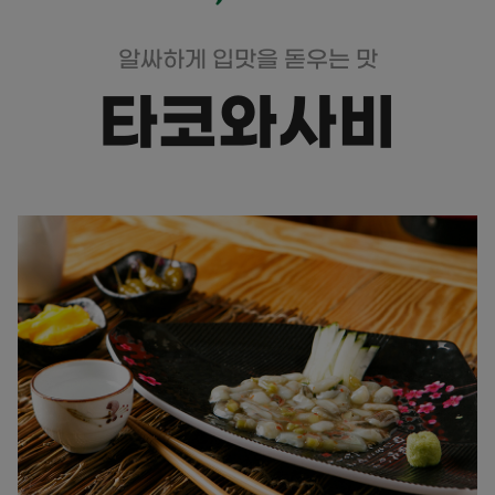
알싸하게 입맛을 돋우는 맛
타코와사비