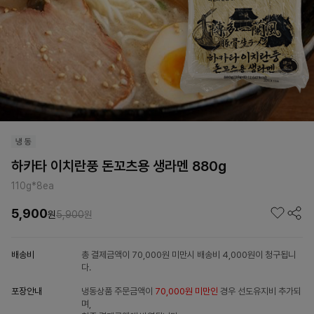
하카타 이치란풍 돈꼬츠용 생라멘 880g
110g*8ea
5,900
원
5,900
원
배송비
총 결제금액이 70,000원 미만시 배송비 4,000원이 청구됩니
다.
포장안내
냉동상품 주문금액이
70,000원 미만인
경우 선도유지비 추가되
며,