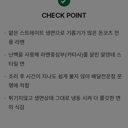
CHECK POINT
얇은 스트레이트 생면으로 기름기가 많은 돈코츠 전
용 라멘
난백을 사용해 라멘중심부(카타사)를 살린 알덴테 스
타일 면
조리 후 시간이 지나도 쉽게 불지 않아 배달전문점 운
영에 적합
튀기지않고 생면상태 그대로 냉동 시켜 더 쫄깃한 면
의 식감