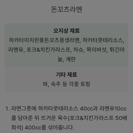
돈꼬츠라멘
오지상 재료
하카타이치란풍돈꼬츠용생라멘, 하카타콧테리소스,
라멘유, 포크&치킨가라스프, 차슈, 목이버섯, 튀긴마
늘, 계란
기타 재료
파, 숙주 등 각종 토핑
라면그릇에 하카타콧테리소스 40cc과 라멘유10cc
를 담아준 뒤 뜨거운 육수(포크&치킨가라스프 50배
희석) 400cc를 섞어줍니다.