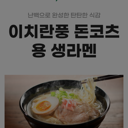
난백으로 완성한 탄탄한 식감
이치란풍 돈코츠
용 생라멘