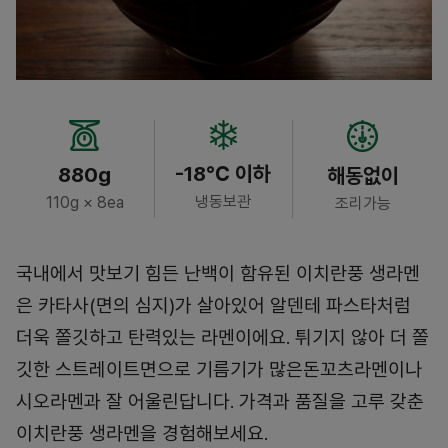
-18℃ 이하
880g
해동없이
냉동보관
110g × 8ea
조리가능
국내에서 맛보기 힘든 난백이 함유된 이치란풍 생라멘
은 카타사(면의 심지)가 살아있어 알덴테 파스타처럼
더욱 쫄깃하고 탄력있는 라멘이에요. 튀기지 않아 더 쫄
깃한 스트레이트면으로 기름기가 많은돈꼬츠라멘이나
시오라멘과 잘 어울린답니다. 가격과 품질을 고루 갖춘
이치란풍 생라멘을 경험해보세요.