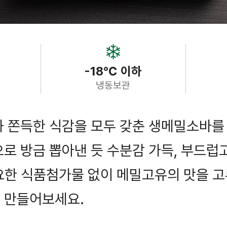
-18℃ 이하
냉동보관
과 쫀득한 식감을 모두 갖춘 생메밀소바를
로 방금 뽑아낸 듯 수분감 가득, 부드럽
요한 식품첨가물 없이 메밀고유의 맛을 고
 만들어보세요.