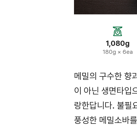
1,080g
180g × 6ea
메밀의 구수한 향
이 아닌 생면타입으
랑한답니다. 불필
풍성한 메밀소바를