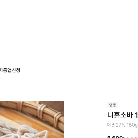
자등업신청
니혼소바 1
메밀27% 180g