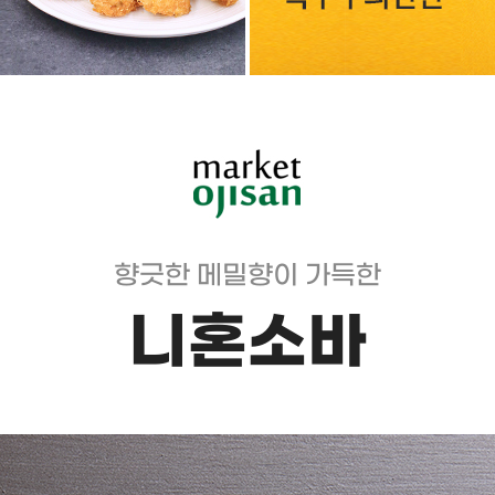
향긋한 메밀향이 가득한
니혼소바