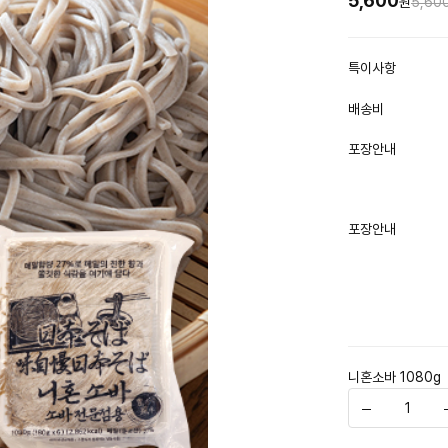
5,600
원
5,60
특이사항
배송비
포장안내
포장안내
니혼소바 1080g