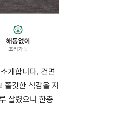
해동없이
조리가능
 소개합니다. 건면
고 쫄깃한 식감을 자
루 살렸으니 한층