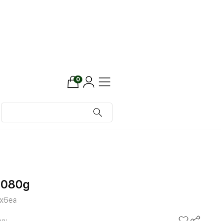
0
080g
x6ea