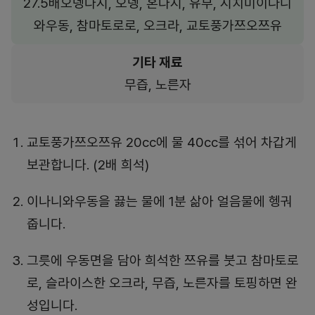
27.5배오뎅다시, 오뎅, 혼다시, 유부, 시치미이나니
와우동, 참마토로로, 오크라, 교토풍가쯔오쯔유
기타 재료
무즙, 노른자
교토풍가쯔오쯔유 20cc에 물 40cc를 섞어 차갑게
보관합니다. (2배 희석)
이나니와우동을 끓는 물에 1분 삶아 얼음물에 헹궈
줍니다.
그릇에 우동면을 담아 희석한 쯔유를 붓고 참마토로
로, 슬라이스한 오크라, 무즙, 노른자를 토핑하면 완
성입니다.