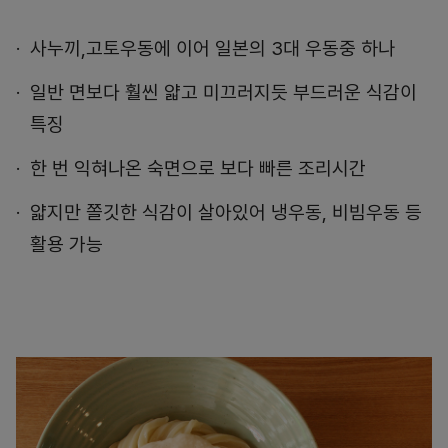
사누끼,고토우동에 이어 일본의 3대 우동중 하나
일반 면보다 훨씬 얇고 미끄러지듯 부드러운 식감이
특징
한 번 익혀나온 숙면으로 보다 빠른 조리시간
얇지만 쫄깃한 식감이 살아있어 냉우동, 비빔우동 등
활용 가능