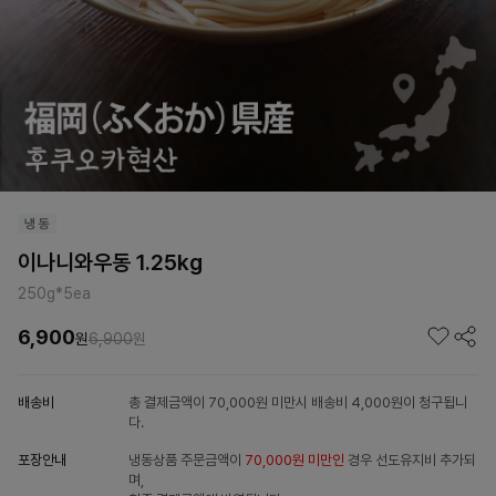
이나니와우동 1.25kg
250g*5ea
6,900
원
6,900
원
배송비
총 결제금액이 70,000원 미만시 배송비 4,000원이 청구됩니
다.
포장안내
냉동상품 주문금액이
70,000원 미만인
경우 선도유지비 추가되
며,