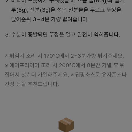
바닥이 노릇하게 구워졌을 때 즈음 물(80g)과 밀가
루(5g), 전분(3g)을 섞은 전분물을 두르고 뚜껑을
덮어준뒤 3∼4분 가량 끓여줍니다.
수분이 증발되면 뚜껑을 열고 완전히 익혀줍니다.
※ 튀김기 조리 시 170℃에서 2~3분가량 튀겨주세요.
※ 에어프라이어 조리 시 200℃에서 8분간 가열 후 뒤
집어서 5분 더 가열해주세요. ※ 딥핑소스로 유자폰즈나
간장 등을 추천드립니다.