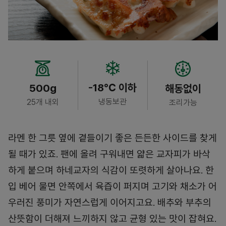
-18℃ 이하
500g
해동없이
냉동보관
25개 내외
조리가능
라멘 한 그릇 옆에 곁들이기 좋은 든든한 사이드를 찾게
될 때가 있죠. 팬에 올려 구워내면 얇은 교자피가 바삭
하게 붙으며 하네교자의 식감이 또렷하게 살아나요. 한
입 베어 물면 안쪽에서 육즙이 퍼지며 고기와 채소가 어
우러진 풍미가 자연스럽게 이어지고요. 배추와 부추의
산뜻함이 더해져 느끼하지 않고 균형 있는 맛이 잡혀요.