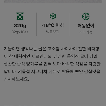
-18℃ 이하
320g
해동없이
냉동보관
32g×10ea
조리가능
겨울이면 생각나는 굴은 고소함 사이사이 진한 바다향
이 참 매력적인 재료인데요. 싱싱한 통영산 굴에 당일
생산한 습식 빵가루를 입혀 보다 바삭한 식감을 자랑한
답니다. 겨울철 시그니처 메뉴로 활용해 뽀얀 감칠맛을
선사해보세요.