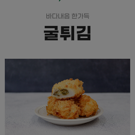
바다내음 한가득
굴튀김