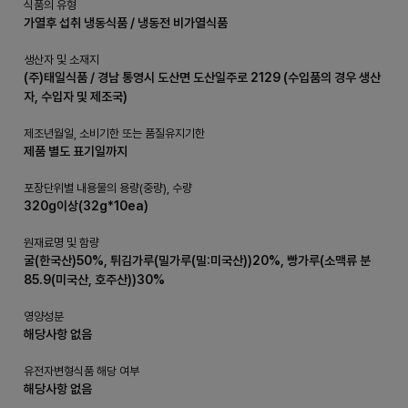
식품의 유형
가열후 섭취 냉동식품 / 냉동전 비가열식품
생산자 및 소재지
(주)태일식품 / 경남 통영시 도산면 도산일주로 2129 (수입품의 경우 생산
자, 수입자 및 제조국)
제조년월일, 소비기한 또는 품질유지기한
제품 별도 표기일까지
포장단위별 내용물의 용량(중량), 수량
320g이상(32g*10ea)
원재료명 및 함량
굴(한국산)50%, 튀김가루(밀가루(밀:미국산))20%, 빵가루(소맥류 분
85.9(미국산, 호주산))30%
영양성분
해당사항 없음
유전자변형식품 해당 여부
해당사항 없음