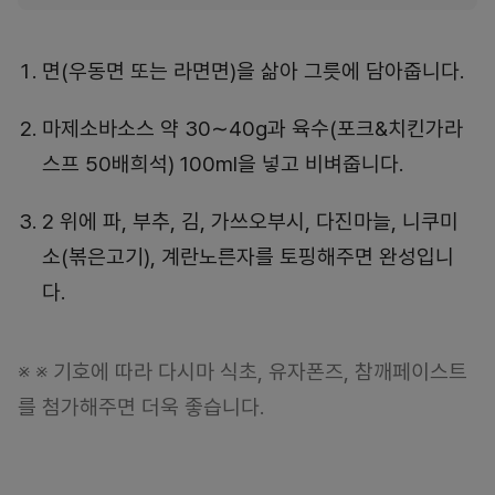
면(우동면 또는 라면면)을 삶아 그릇에 담아줍니다.
마제소바소스 약 30∼40g과 육수(포크&치킨가라
스프 50배희석) 100ml을 넣고 비벼줍니다.
2 위에 파, 부추, 김, 가쓰오부시, 다진마늘, 니쿠미
소(볶은고기), 계란노른자를 토핑해주면 완성입니
다.
※ ※ 기호에 따라 다시마 식초, 유자폰즈, 참깨페이스트
를 첨가해주면 더욱 좋습니다.