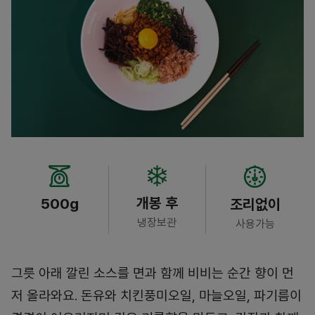
개봉 후
500g
조리없이
냉장보관
사용가능
그릇 아래 깔린 소스를 면과 함께 비비는 순간 향이 먼
저 올라와요. 돈유와 치킨풍미오일, 마늘오일, 파기름이