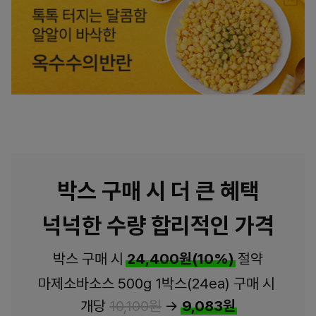
박스 구매 시 더 큰 혜택
넉넉한 수량 합리적인 가격
박스 구매 시
24,400원(10%)
절약
마제소바소스 500g 1박스(24ea) 구매 시
개당
10,100원
→
9,083원