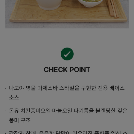
CHECK POINT
나고야 명물 마제소바 스타일을 구현한 전용 베이스
소스
돈유·치킨풍미오일·마늘오일·파기름을 블렌딩한 깊은
풍미 구조
간장과 참깨, 은은한 단맛이 어우러진 중화풍 일식 스