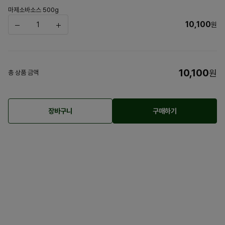
마제소바소스 500g
10,100
원
10,100
원
총 상품 금액
장바구니
구매하기