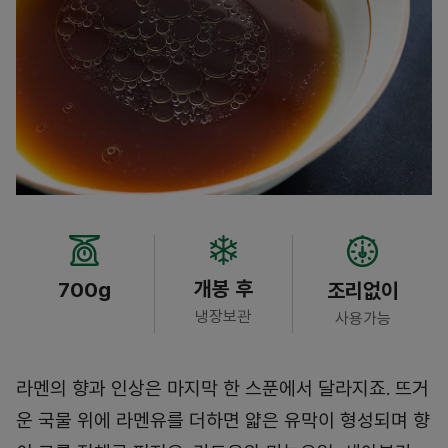
개봉 후
700g
조리없이
냉장보관
사용가능
라멘의 향과 인상은 마지막 한 스푼에서 달라지죠. 뜨거
운 국물 위에 라멘유를 더하면 얇은 유막이 형성되며 향