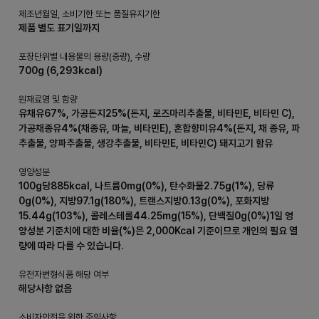
제조년월일, 소비기한 또는 품질유지기한
제품 별도 표기일까지
포장단위별 내용물의 용량(중량), 수량
700g (6,293kcal)
원재료명 및 함량
유채유67%, 가공돈지25%(돈지, 로즈마리추출물, 비타민E, 비타민 C),
가공채종유4%(채종유, 마늘, 비타민E), 혼합향미유4%(돈지, 채 종유, 파
추출물, 양파추출물, 생강추출물, 비타민E, 비타민C) 돼지고기 함유
영양성분
100g당885kcal, 나트륨0mg(0%), 탄수화물2.75g(1%), 당류
0g(0%), 지방97.1g(180%), 트랜스지방0.13g(0%), 포화지방
15.44g(103%), 콜레스테롤44.25mg(15%), 단백질0g(0%)1일 영
양성분 기준치에 대한 비율(%)은 2,000Kcal 기준이므로 개인의 필요 열
량에 따라 다를 수 있습니다.
유전자변형식품 해당 여부
해당사항 없음
소비자안전을 위한 주의사항