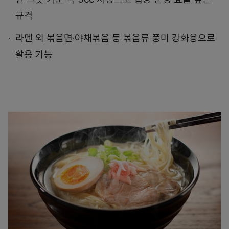
규격
라멘 외 볶음면·야채볶음 등 볶음류 풍미 강화용으로
활용 가능