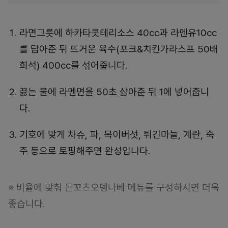
라면그릇에 하카타콧테리소스 40cc과 라멘유10cc
를 담아준 뒤 뜨거운 육수(포크&치킨가라스프 50배
희석) 400cc를 섞어줍니다.
끓는 물에 라멘면을 50초 삶아준 뒤 1에 넣어줍니
다.
기호에 맞게 차슈, 파, 목이버섯, 튀긴마늘, 계란, 숙
주 등으로 토핑해주면 완성입니다.
※ 비율에 맞춰 돈꼬츠오뎅나베 메뉴를 구성하시면 더욱
좋습니다.