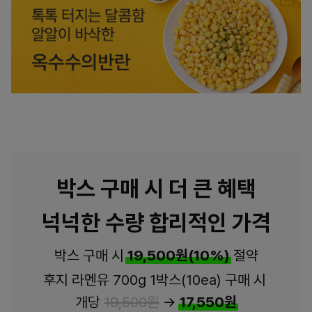
박스 구매 시 더 큰 혜택
넉넉한 수량 합리적인 가격
박스 구매 시
19,500원(10%)
절약
후지 라멘유 700g 1박스(10ea) 구매 시
개당
19,500원
→
17,550원