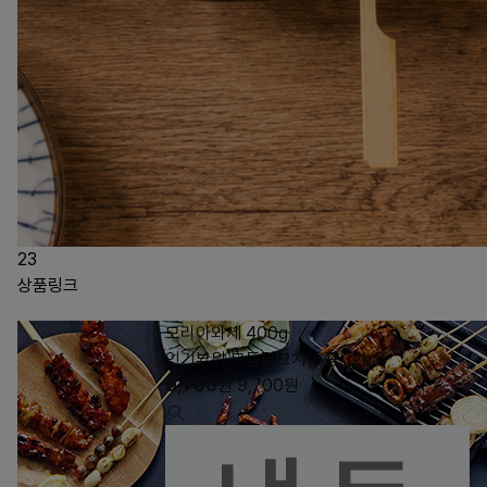
23
상품링크
모리아와세 400g
인기부위 모듬닭꼬치(6종/12ea)
9,700
원
9,700
원