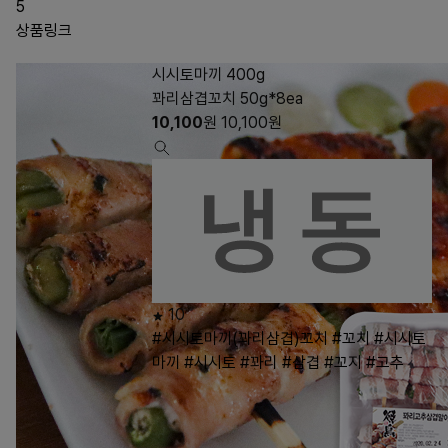
5
상품링크
시시토마끼 400g
꽈리삼겹꼬치 50g*8ea
10,100
원
10,100
원
10
#시시토마끼(꽈리삼겹)꼬치
#꼬치
#시시토
마끼
#시시토
#꽈리
#삼겹
#꼬지
#고추