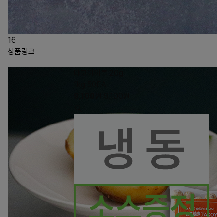
16
상품링크
타코야끼볼 20g
1kg 50EA
9,100
원
9,100
원