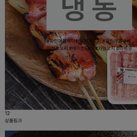
35
#파인애플베이컨꼬치
#꼬치
#파인애플
#베
이컨
#꼬지
#베이컨말이
#과일꼬치
#바베큐
12
상품링크
남다른 에다마메 500g