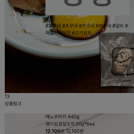
15
#츠쿠네
#츠꾸네
#쯔쿠네
#쯔꾸네
#갈비
#
떡갈비
#꼬치
#고기꼬치
13
상품링크
에노코마키 440g
팽이삼겹살꼬치 55g*8ea
12,100
원
12,100
원