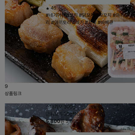
45
#네기마(파)꼬치
#닭꼬치
#파꼬치
#야끼도
리
#야끼토리
#네기
#꼬치
#바베큐
9
상품링크
스나기모 300g
근위꼬치 30g*10ea
5,800
원
5,800
원