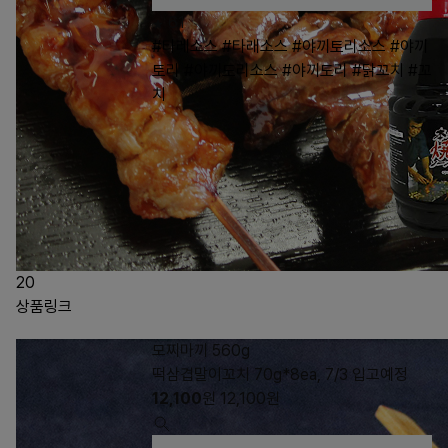
61
#타레소스
#타래소스
#야끼토리소스
#야끼
토리
#야끼도리소스
#야끼도리
#닭꼬치
#꼬
치
20
상품링크
모찌마끼 560g
떡삼겹말이꼬치 70g*8ea, 7/3 입고예정
12,100
원
12,100
원