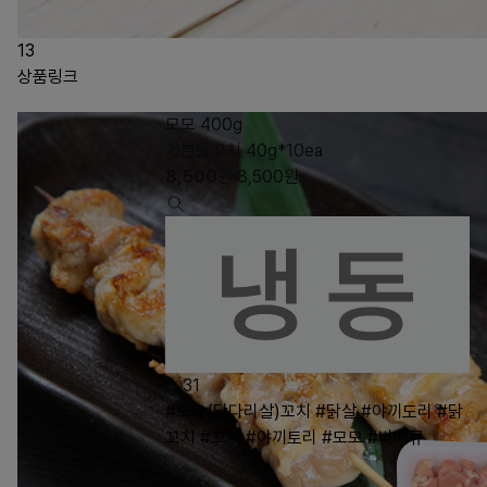
13
상품링크
모모 400g
기본닭꼬치 40g*10ea
8,500
원
8,500
원
31
#모모(닭다리살)꼬치
#닭살
#야끼도리
#닭
꼬치
#꼬치
#야끼토리
#모모
#바베큐