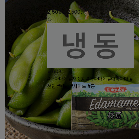
대두자숙콩
2,500
원
2,500
원
608
#애다마메
#자숙콩
#에다마메
#애다마매
#
선인
#반찬
#사이드
#콩