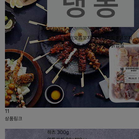
84
#모리아와세(모듬꼬치)
#모듬꼬치
#닭꼬치
#야끼도리
#모둠
#꼬지
#캠핑
#닭껍질
11
상품링크
하츠 300g