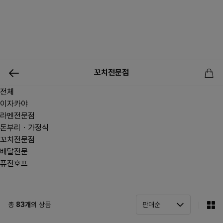
0
꼬치전문점
전체
신상품
행사상품
이벤트
메뉴쇼핑
사업자등업신청
이자카야
라멘전문점
돈부리ㆍ가정식
꼬치전문점
배달전문
퓨전호프
총
83
개
의 상품