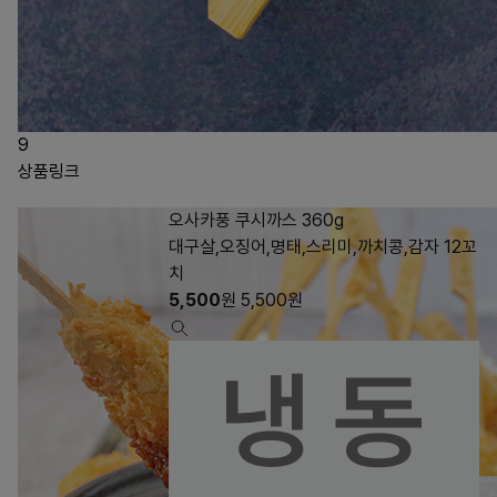
9
상품링크
오사카풍 쿠시까스 360g
대구살,오징어,명태,스리미,까치콩,감자 12꼬
치
5,500
원
5,500
원