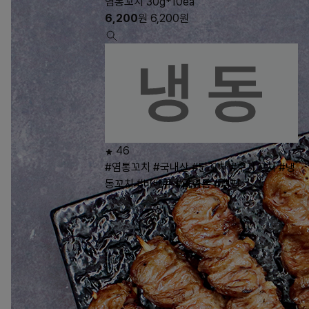
염통꼬치 30g*10ea
6,200
원
6,200
원
46
#염통꼬치
#국내산
#닭꼬치
#수제꼬치
#냉
동꼬치
#바베큐
#닭염통
#캠핑