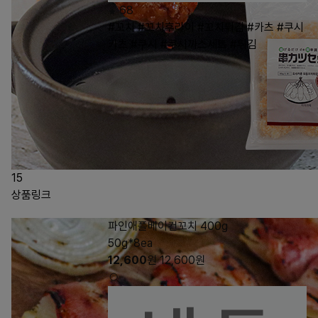
68
#꼬치
#꼬치후라이
#꼬치튀김
#카츠
#쿠시
카츠
#쿠시
#쿠시까스세트
#튀김
15
상품링크
파인애플베이컨꼬치 400g
50g*8ea
12,600
원
12,600
원