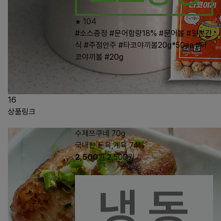
104
#소스증정
#문어함량18%
#문어볼
#일본간
식
#주점안주
#타코야끼볼20g*50ea
#타
코야끼볼
#20g
16
상품링크
수제쯔쿠네 70g
국내산 돈육,계육 74%
2,500
원
2,500
원