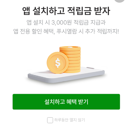
6
상품링크
난꼬츠 360g
닭연골꼬치 45g*8ea
하루동안 열지 않기
7,800
원
7,800
원
메뉴
최근 본 상품
홈
검색
마이페이지