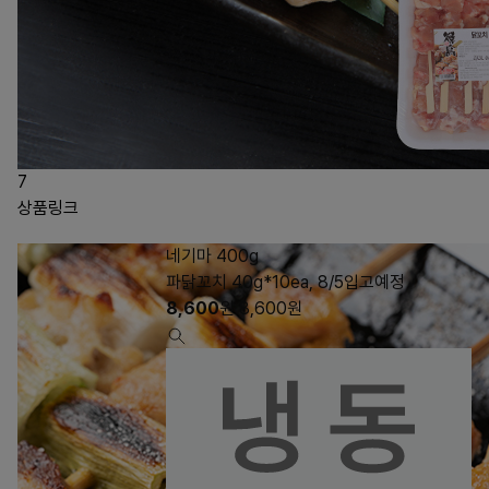
7
상품링크
네기마 400g
파닭꼬치 40g*10ea, 8/5입고예정
8,600
원
8,600
원