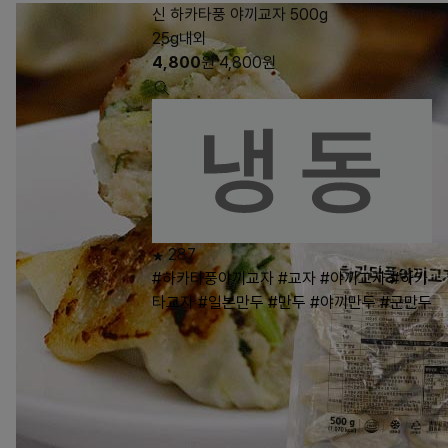
신 하카타풍 야끼교자 500g
25g내외
4,800
원
4,800
원
287
#하카타풍야끼교자
#교자
#야끼교자
#하카
타교자
#일본만두
#만두
#야끼만두
#군만두