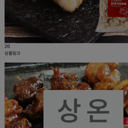
26
상품링크
야끼도리소스 2.2kg
16,600
원
16,600
원