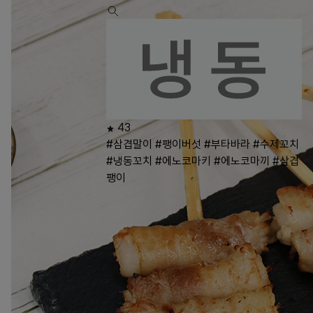
43
#삼겹말이
#팽이버섯
#부타바라
#수제꼬치
#냉동꼬치
#에노코마키
#에노코마끼
#삼겹
팽이