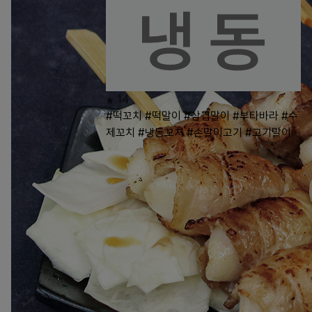
14
#떡꼬치
#떡말이
#삼겹말이
#부타바라
#수
제꼬치
#냉동꼬치
#손말이고기
#고기말이