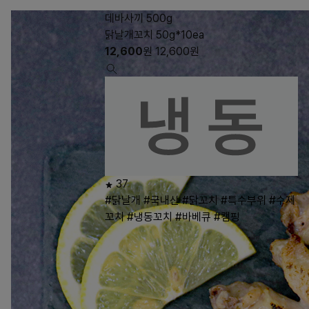
데바사끼 500g
닭날개꼬치 50g*10ea
12,600
원
12,600
원
37
#닭날개
#국내산
#닭꼬치
#특수부위
#수제
꼬치
#냉동꼬치
#바베큐
#캠핑