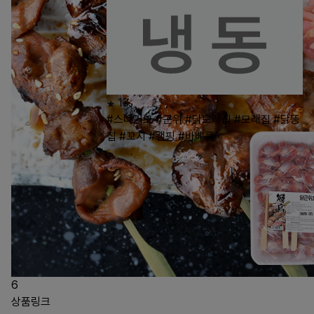
13
#스나기모
#근위
#닭모래집
#모래집
#닭똥
집
#꼬지
#캠핑
#바베큐
6
상품링크