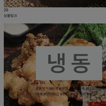
29
상품링크
신 문어가라아게 1kg
문어튀김
29,600
원
29,600
원
111
#문어가라아게
#문어
#가라아게
#타코가라
아게
#문어튀김
#튀김
#냉동문어
#배달