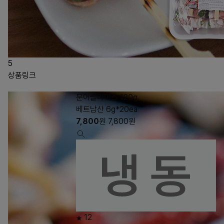
5
상품링크
문어슬라이스 120g
베트남산 6g*20ea
7,800
원
7,800
원
12