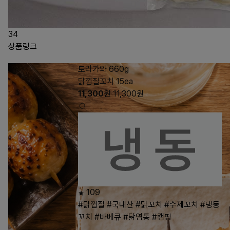
34
상품링크
토리가와 660g
닭껍질꼬치 15ea
11,300
원
11,300
원
109
#닭껍질
#국내산
#닭꼬치
#수제꼬치
#냉동
꼬치
#바베큐
#닭염통
#캠핑