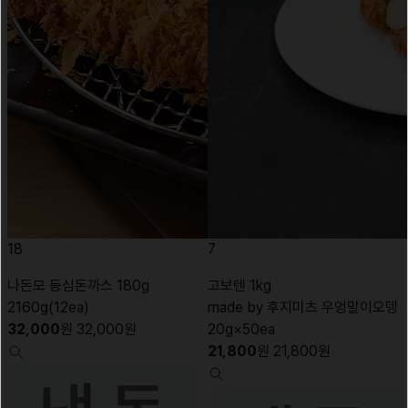
18
7
나돈모 등심돈까스 180g
고보텐 1kg
2160g(12ea)
made by 후지미츠 우엉말이오뎅
32,000
원
32,000
원
20g×50ea
21,800
원
21,800
원