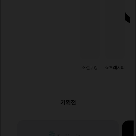
소셜쿠킹
쇼츠레시피
기획전