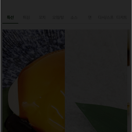
특선
튀김
꼬치
오뎅/탕
소스
면
다시/스프
디저트