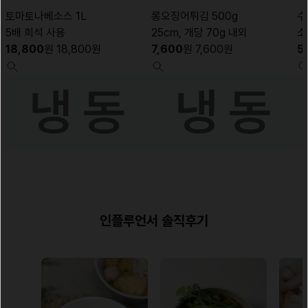
토마토나베소스 1L
롱오징어튀김 500g
수
5배 희석 사용
25cm, 개당 70g 내외
소
18,800
원
18,800
원
7,600
원
7,600
원
5
인플루언서 솔직후기