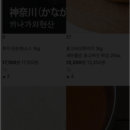
9
27
후지 탄탄멘소스 1kg
표고버섯후라이 1kg
새우품은 표고버섯 튀김 25ea
17,100
원
17,100
원
13,200
원
13,200
원
3
4