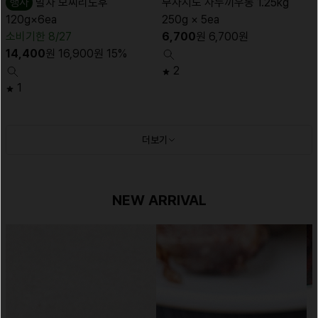
행사
말차 모찌리도후
무사시노 사누끼우동 1.25kg
120g×6ea
250g × 5ea
소비기한 8/27
6,700
원
6,700
원
14,400
원
16,900
원
15%
2
1
더보기
NEW ARRIVAL