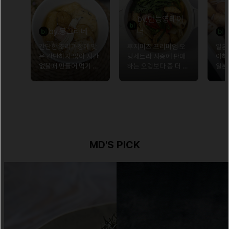
by.만능영테이
by.몽그리네
너
간단한 조리과정에 맛
후지미츠 프리미엄 오
일본
은 간단하지 않아 시간
뎅세트라 시중에 판매
아하
없을때 만들어 먹기 너
하는 오뎅보다 좀 더 특
일본
무 좋은 제품입니다.
별했어요~
봤는
고 
족도
MD'S PICK