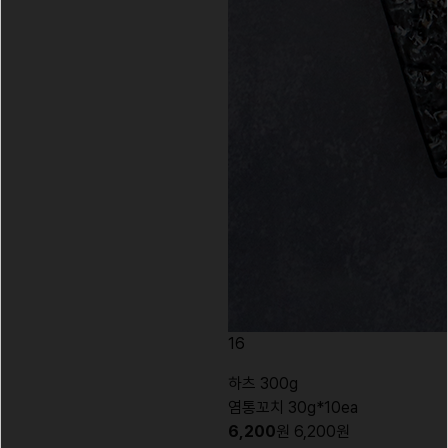
16
하츠 300g
염통꼬치 30g*10ea
6,200
원
6,200
원