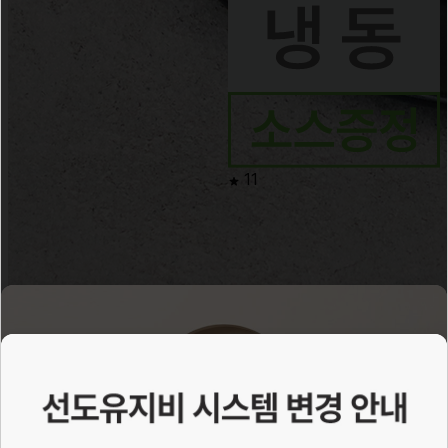
11
6
행사
말차 모찌리도후
120g×6ea
소비기한 8/27