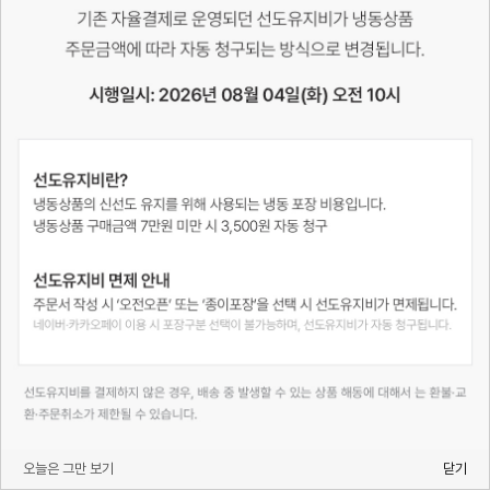
14,400
원
16,900
원
15%
1
하루동안 열지 않기
오늘은 그만 보기
오늘은 그만 보기
닫기
닫기
메뉴
최근 본 상품
홈
검색
마이페이지