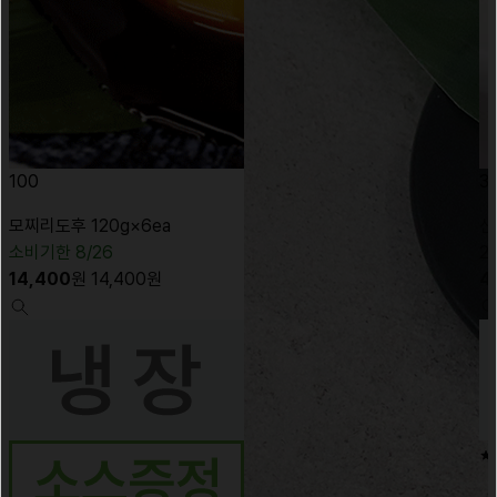
100
3
모찌리도후 120g×6ea
신
소비기한 8/26
2
14,400
원
14,400
원
4