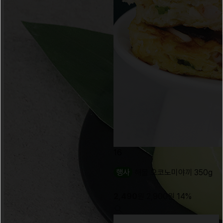
16
행사
해물 오코노미야끼 350g
2,490
원
2,900
원
14%