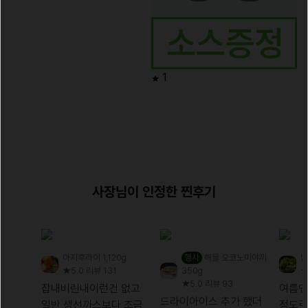
1
사장님이 인정한 찐후기
아지후라이 1,120g
행사
해물 오코노미야끼
남
★5.0
리뷰 131
350g
★
★5.0
리뷰 93
잡내비린내이런건 없고
여름엔 
드라이아이스 추가 했더
일반 생선까스보다 조금
정도로