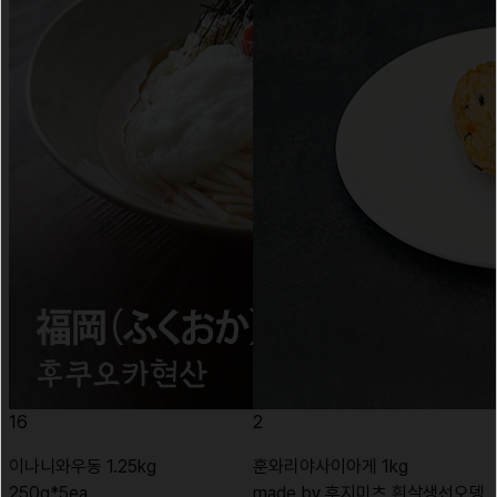
16
2
이나니와우동 1.25kg
훈와리야사이아게 1kg
250g*5ea
made by 후지미츠 흰살생선오뎅