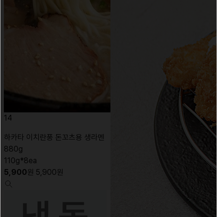
14
하카타 이치란풍 돈꼬츠용 생라멘
880g
110g*8ea
5,900
원
5,900
원