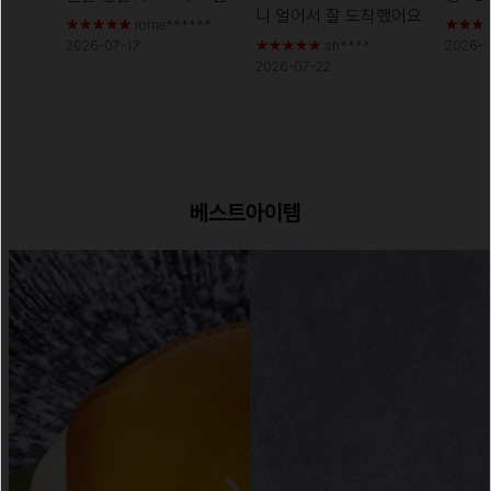
니 얼어서 잘
도착했어요
진한맛입니다
2026-
하는 
★★★★★
rome******
★★★
2026-07-21 에 등록된
2026-07-17
★★★★★
sh****
2026-0
07-16 에 등록된 스마트
자카야
2026-07-22
스마트스토어 구매평
스토어 구매평
는 안주
기여서
는 통
어요!!
등록된
매평
베스트아이템