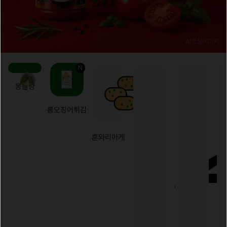
N
몽블랑
롱오징어튀김
훈와리아게