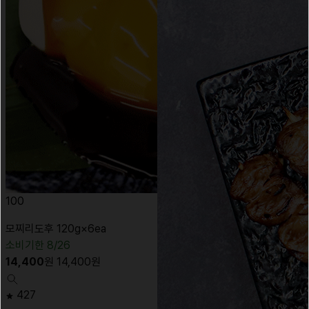
100
모찌리도후 120g×6ea
소비기한 8/26
14,400
원
14,400
원
427