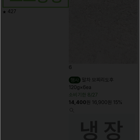
427
6
행사
말차 모찌리도후
120g×6ea
소비기한 8/27
14,400
원
16,900
원
15%