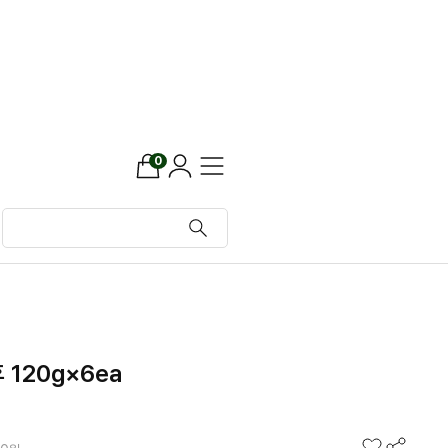
0
120g×6ea