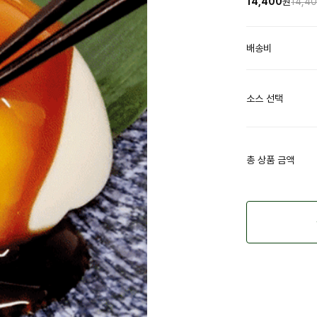
14,400
원
14,4
배송비
소스 선택
총 상품 금액