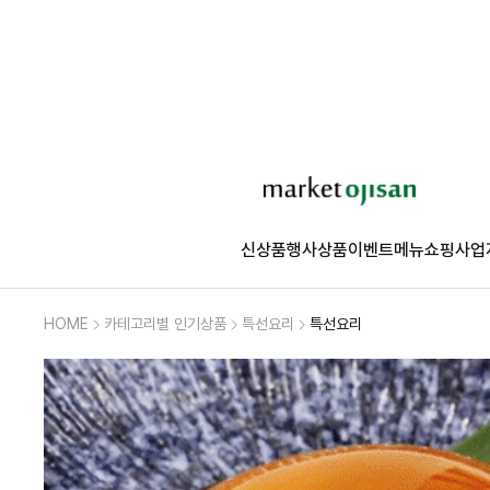
신상품
행사상품
이벤트
메뉴쇼핑
사업
HOME
카테고리별 인기상품
특선요리
특선요리