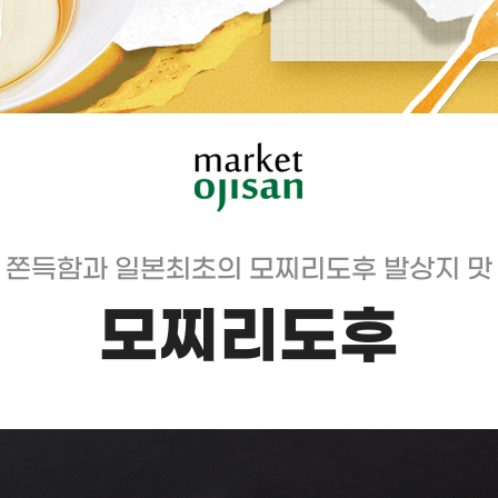
 쫀득함과 일본최초의 모찌리도후 발상지 맛
모찌리도후