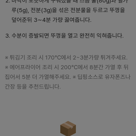
바닥이 노릇하게 구워졌을 때 즈음 물(80g)과 밀가
루(5g), 전분(3g)을 섞은 전분물을 두르고 뚜껑을
덮어준뒤 3∼4분 가량 끓여줍니다.
수분이 증발되면 뚜껑을 열고 완전히 익혀줍니다.
※ 튀김기 조리 시 170℃에서 2~3분가량 튀겨주세요.
※ 에어프라이어 조리 시 200℃에서 8분간 가열 후 뒤
집어서 5분 더 가열해주세요. ※ 딥핑소스로 유자폰즈나
간장 등을 추천드립니다.