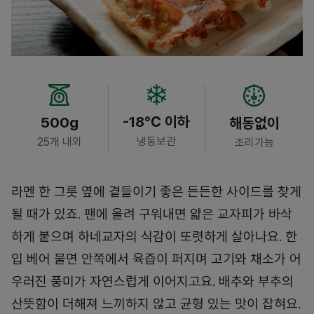
-18℃ 이하
500g
해동없이
냉동보관
25개 내외
조리가능
라멘 한 그릇 옆에 곁들이기 좋은 든든한 사이드를 찾게
될 때가 있죠. 팬에 올려 구워내면 얇은 교자피가 바삭
하게 붙으며 하네교자의 식감이 또렷하게 살아나요. 한
입 베어 물면 안쪽에서 육즙이 퍼지며 고기와 채소가 어
우러진 풍미가 자연스럽게 이어지고요. 배추와 부추의
산뜻함이 더해져 느끼하지 않고 균형 있는 맛이 잡혀요.