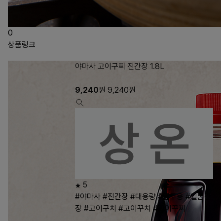
0
상품링크
야마사 고이구찌 진간장 1.8L
9,240
원
9,240
원
5
#야마사
#진간장
#대용량
#업무용
#일본간
장
#고이구치
#고이꾸치
#고이꾸찌