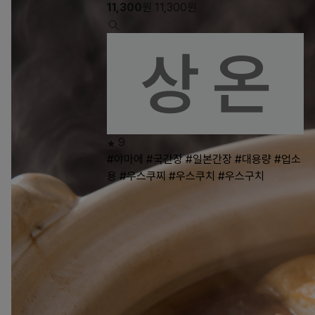
11,300
원
11,300
원
9
#야마에
#국간장
#일본간장
#대용량
#업소
용
#우스쿠찌
#우스쿠치
#우스구치