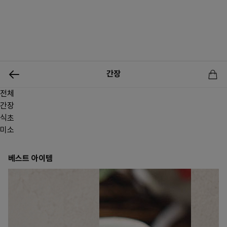
0
간장
전체
신상품
행사상품
이벤트
메뉴쇼핑
사업자등업신청
간장
식초
미소
베스트 아이템