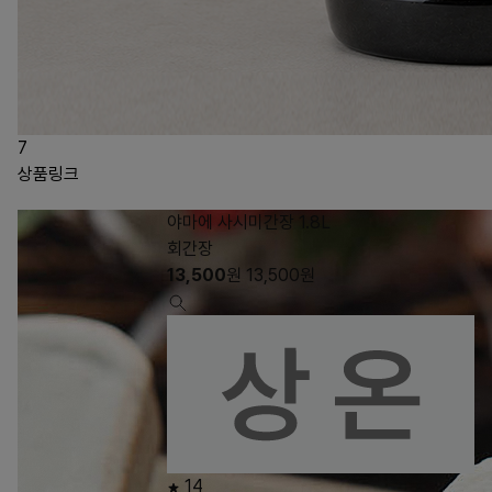
7
상품링크
야마에 사시미간장 1.8L
회간장
13,500
원
13,500
원
14