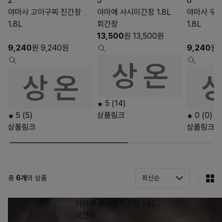
2
5
0
야마사 고이구찌 진간장
야마에 사시미간장 1.8L
야마사 우
1.8L
회간장
1.8L
13,500
원
13,500
원
9,240
원
9,240
원
9,240
원
5
(14)
5
(5)
상품링크
0
(0)
상품링크
상품링크
총
6
개
의 상품
야마에 우스구치간장 1.8L
국간장