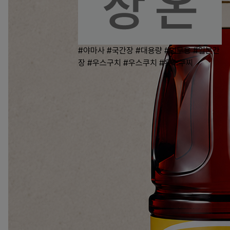
#야마사
#국간장
#대용량
#업무용
#일본간
장
#우스구치
#우스쿠치
#우스쿠찌