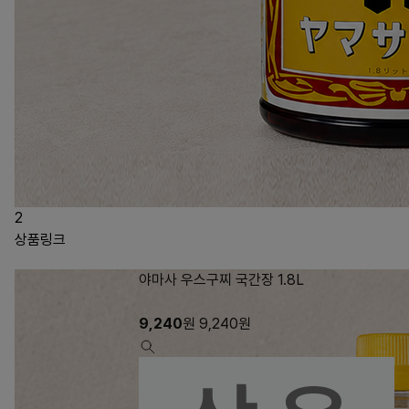
2
상품링크
야마사 우스구찌 국간장 1.8L
9,240
원
9,240
원