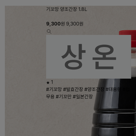
기꼬망 양조간장 1.8L
9,300
원
9,300
원
1
#기꼬망
#발효간장
#양조간장
#대용량
#업
무용
#기꼬만
#일본간장