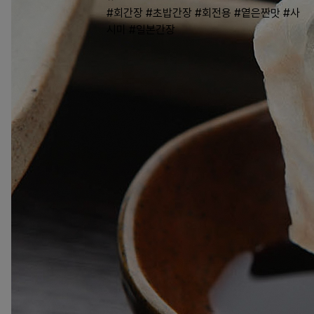
#회간장
#초밥간장
#회전용
#옅은짠맛
#사
시미
#일본간장