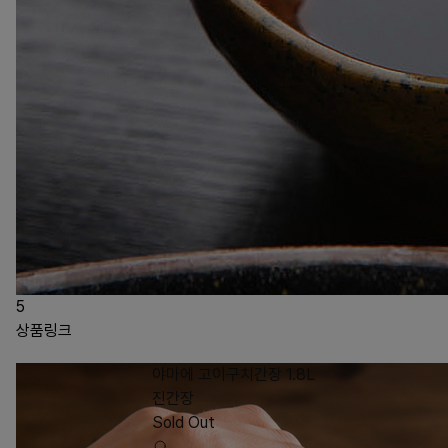
5
상품링크
야마에 고이구치간장 1.8L
진간장
Sold Out