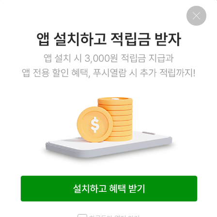
2
상품링크
회사소개
이용약관
개인정보처리방침
이용안내
1:1문의
고객센터
1800-3943
점심시간 12:00~13:00
평일 08:00~17:00
토요일 08:00~12:00
일요일,공휴일 휴무
계좌정보
예금주 (주)엠오유통
주식회사 엠오유통 사업자정보