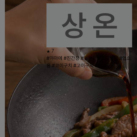
7
#야마에
#진간장
#일본간장
#대용량
#업소
용
#코이구치
#고이구찌
#코이구찌