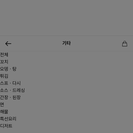
0
기타
전체
신상품
행사상품
이벤트
메뉴쇼핑
사업자등업신청
꼬치
오뎅ㆍ탕
튀김
스프ㆍ다시
소스ㆍ드레싱
간장ㆍ된장
면
해물
특선요리
디저트