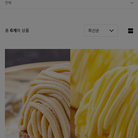
전체
음료
샤베트
총
6
개
의 상품
카페
기타