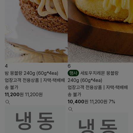
4
6
밤 몽블랑 240g (60g*4ea)
행사
세토우치레몬 몽블랑
업장고객 전용상품 | 자택·택배배
240g (60g*4ea)
송 불가
업장고객 전용상품 | 자택·택배배
11,200
원
11,200
원
송 불가
10,400
원
11,200
원
7%