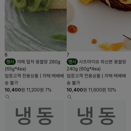
8
7
행사
야메 말차 몽블랑 260g
행사
사츠마이모 와산본 몽블랑
(65g*4ea)
240g (60g*4ea)
업장고객 전용상품 | 자택·택배배
업장고객 전용상품 | 자택·택배배
송 불가
송 불가
10,400
원
11,200
원
7%
10,400
원
11,600
원
10%