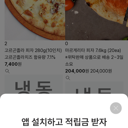
2
0
고르곤졸라 피자 280g(10인치)
마르게리타 피자 7.6kg (20ea)
고르곤졸라치즈 함유량 7.1%
※위탁판매 상품으로 배송 2~3일
7,400
원
소요
204,000
원
204,000
원
19
상품링크
상품링크