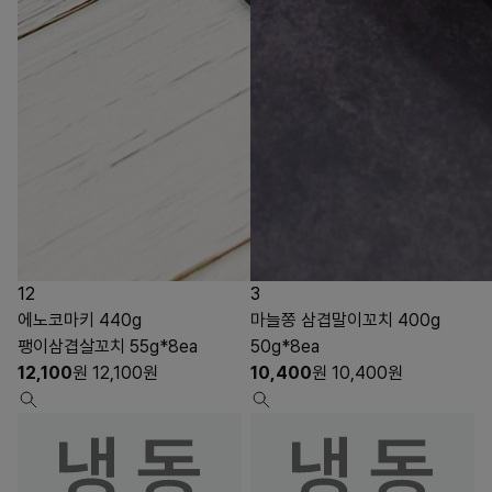
12
3
에노코마키 440g
마늘쫑 삼겹말이꼬치 400g
팽이삼겹살꼬치 55g*8ea
50g*8ea
12,100
원
12,100
원
10,400
원
10,400
원