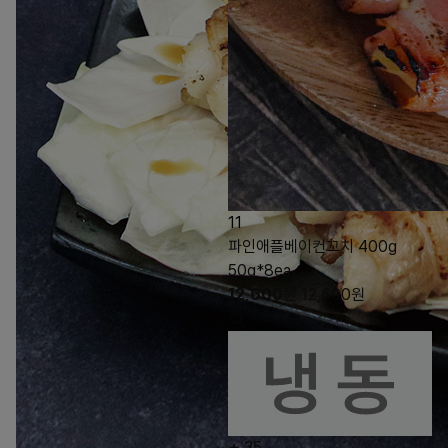
11
파인애플베이컨꼬치 400g
50g*8ea
12,600
원
12,600
원
35