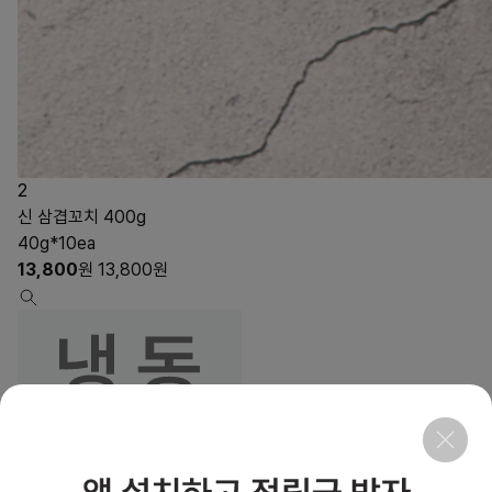
2
신 삼겹꼬치 400g
40g*10ea
13,800
원
13,800
원
2
상품링크