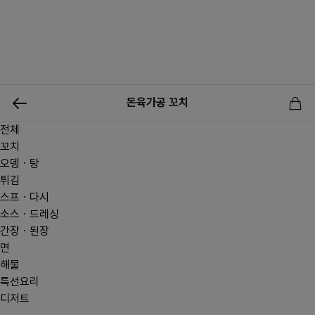
0
돈육가공 꼬치
전체
신상품
행사상품
이벤트
메뉴쇼핑
사업자등업신청
꼬치
오뎅ㆍ탕
튀김
스프ㆍ다시
소스ㆍ드레싱
간장ㆍ된장
면
해물
특선요리
디저트