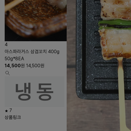
4
아스파라거스 삼겹꼬치 400g
50g*8EA
14,500
원
14,500
원
7
상품링크