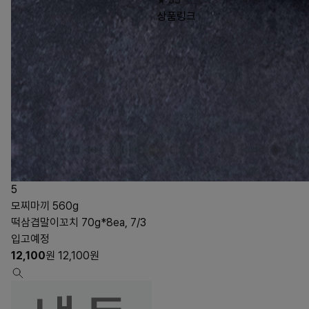
상품링크
5
모찌마끼 560g
떡삼겹말이꼬치 70g*8ea, 7/3
입고예정
12,100
원
12,100
원