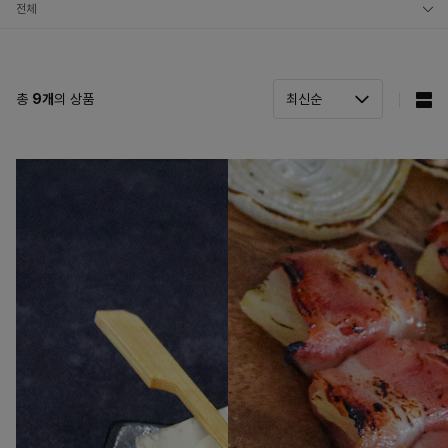
전체
닭가공 꼬치
돈육가공 꼬치
총
9
개
의 상품
기타 꼬치