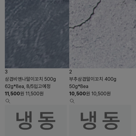
3
2
삼겹비엔나말이꼬치 500g
부추삼겹말이꼬치 400g
62g*8ea, 8/5입고예정
50g*8ea
11,500
원
11,500
원
10,500
원
10,500
원