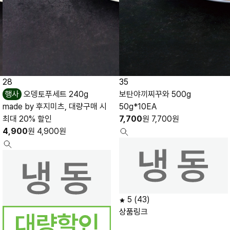
28
35
행사
오뎅토푸세트 240g
보탄야끼찌꾸와 500g
made by 후지미츠, 대량구매 시
50g*10EA
최대 20% 할인
7,700
원
7,700
원
4,900
원
4,900
원
5
(43)
상품링크