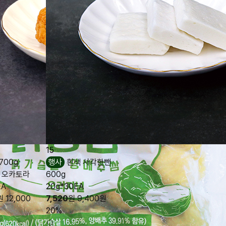
15
700g
행사
흰색 사각한뺀
y 오카토라
600g
EA
20g*30EA
원
12,000
7,520
원
9,400
원
20%