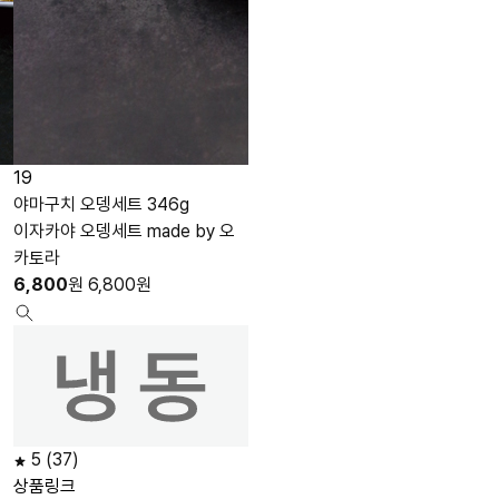
19
9
야마구치 오뎅세트 346g
사쯔마아게 600g
이자카야 오뎅세트 made by 오
made by 후지미츠 30g×20ea
카토라
9,500
원
9,500
원
6,800
원
6,800
원
5
(1)
5
(37)
상품링크
상품링크