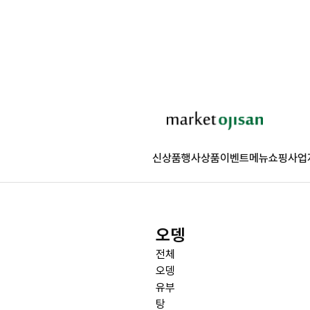
신상품
행사상품
이벤트
메뉴쇼핑
사업
오뎅
전체
오뎅
유부
탕