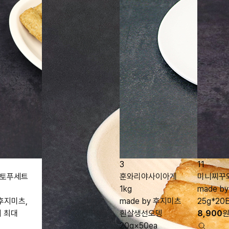
3
11
토푸세트
훈와리야사이아게
미니찌꾸와
1kg
made b
 후지미츠,
made by 후지미츠
25g*20
 최대
흰살생선오뎅
8,900
20g×50ea