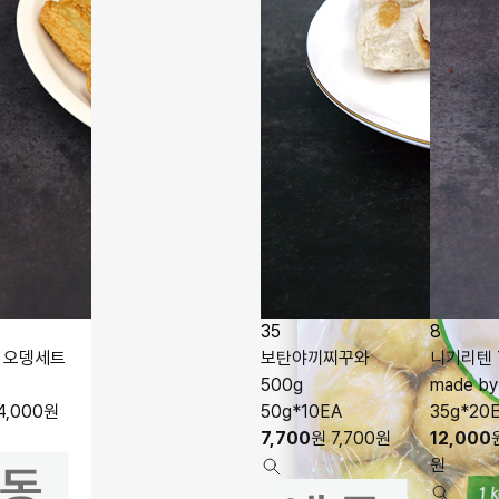
35
8
 오뎅세트
보탄야끼찌꾸와
니기리텐 
500g
made b
4,000
원
50g*10EA
35g*20
7,700
원
7,700
원
12,000
원