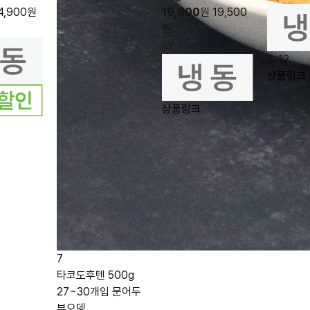
4,900
원
19,500
원
19,500
원
12
상품링크
상품링크
7
타코도후텐 500g
27~30개입 문어두
부오뎅