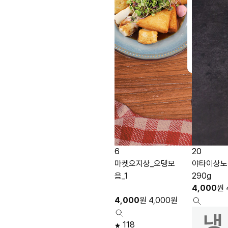
6
20
마켓오지상_오뎅모
야타이상노
음_1
290g
4,000
원
4,000
원
4,000
원
118