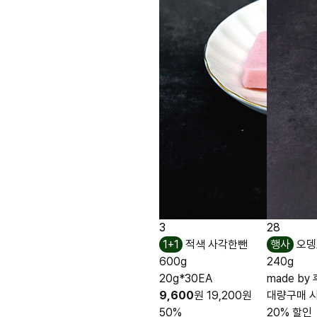
3
28
1+1
적색 사각한뺀
행사
오뎅
600g
240g
20g*30EA
made by
9,600
원
19,200
원
대량구매 시
50%
20% 할인