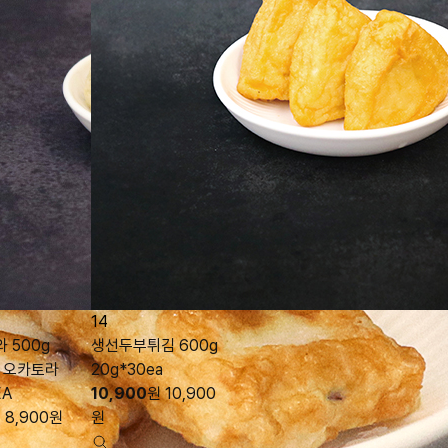
14
 500g
생선두부튀김 600g
y 오카토라
20g*30ea
EA
10,900
원
10,900
원
8,900
원
원