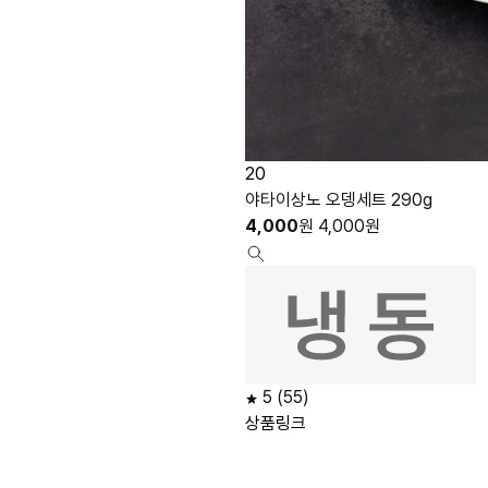
20
야타이상노 오뎅세트 290g
4,000
원
4,000
원
5
(55)
상품링크